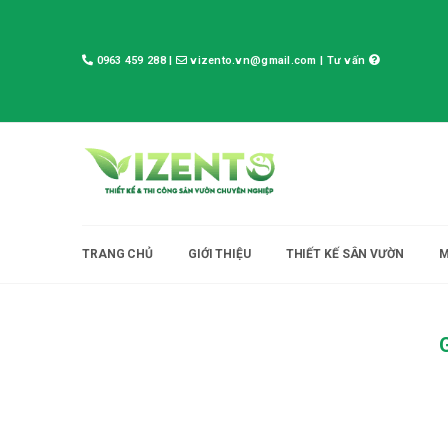
0963 459 288
|
vizento.vn@gmail.com
|
Tư vấn
TRANG CHỦ
GIỚI THIỆU
THIẾT KẾ SÂN VƯỜN
M