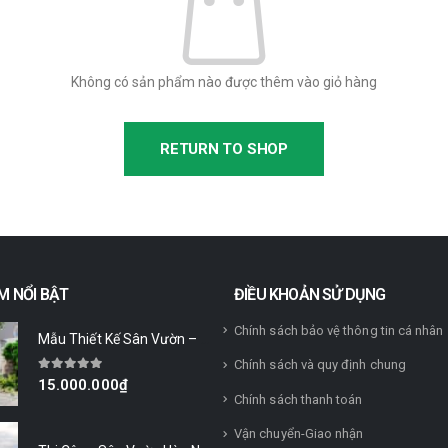
Không có sản phẩm nào được thêm vào giỏ hàng
RETURN TO SHOP
M NỔI BẬT
ĐIỀU KHOẢN SỬ DỤNG
Chính sách bảo vệ thông tin cá nhân
Mẫu Thiết Kế Sân Vườn – Nâng Tầm Cuộc Sống Tại Park City
Chính sách và quy định chung
0
trên 5
15.000.000
₫
Chính sách thanh toán
GỬI NGAY CHO TÔI
Vận chuyển-Giao nhận