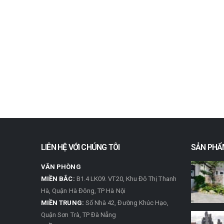
LIÊN HỆ VỚI CHÚNG TÔI
SẢN PHẨ
VĂN PHÒNG
MIỀN BẮC:
B1.4 LK09. VT20, Khu Đô Thị Thanh
Hà, Quận Hà Đông, TP Hà Nội
MIỀN TRUNG:
Số Nhà 42, Đường Khúc Hạo,
Quận Sơn Trà, TP Đà Nẵng