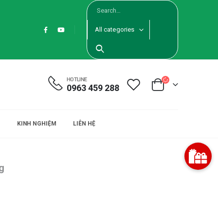
All categories
HOTLINE
0963 459 288
KINH NGHIỆM
LIÊN HỆ
g