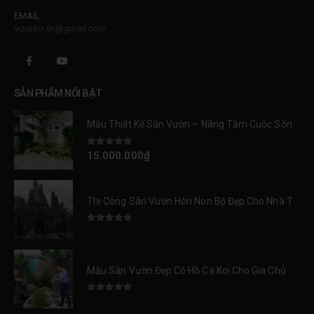
EMAIL:
vizento.vn@gmail.com
SẢN PHẨM NỔI BẬT
Mẫu Thiết Kế Sân Vườn – Nâng Tầm Cuộc Sống Tại Park City
0
trên 5
15.000.000
₫
Thi Công Sân Vườn Hòn Non Bộ Đẹp Cho Nhà Thờ Kính Danh Tại Nam Định
0
trên 5
Mẫu Sân Vườn Đẹp Có Hồ Cá Koi Cho Gia Chủ Đẳng Cấp
0
trên 5