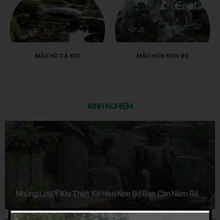
MẪU HỒ CÁ KOI
MẪU HÒN NON BỘ
KINH NGHIỆM
Những Lưu Ý Khi Thiết Kế Hòn Non Bộ Bạn Cần Nắm Rõ
Hòn non bộ đóng vai trò như một sản phẩm trưng bày cho không gian nhà ở thêm tươi
mát,...