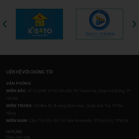
LIÊN HỆ VỚI CHÚNG TÔI
VĂN PHÒNG
MIỀN BẮC:
B1.4 LK09. VT20, Khu Đô Thị Thanh Hà, Quận Hà Đông, TP
Hà Nội
MIỀN TRUNG:
Số Nhà 42, Đường Khúc Hạo, Quận Sơn Trà, TP Đà
Nẵng
MIỀN NAM:
Căn P16, Khu Đô Thị Park Riverside, TP.Thủ Đức, TP.HCM
HOTLINE:
0963 459 288