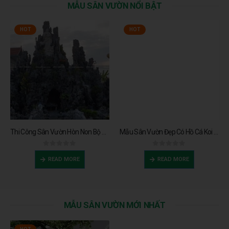
MẪU SÂN VƯỜN NỔI BẬT
HOT
HOT
Thi Công Sân Vườn Hòn Non Bộ Đẹp Cho Nhà Thờ Kính Danh Tại Nam Định
Mẫu Sân Vườn Đẹp Có Hồ Cá Koi Cho Gia Chủ Đẳng Cấp
0
trên 5
0
trên 5
READ MORE
READ MORE
MẪU SÂN VƯỜN MỚI NHẤT