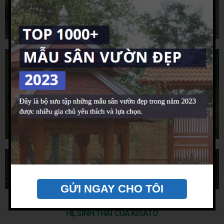
Cách Thiết Kế Hồ Nuôi Cá Koi Đạt Chuẩn
Khi xây dựng hồ cá Koi, tùy thuộc vào không gian và diện tích sân vườn để xác định các...
Phương Pháp Lắp Đặt Hệ Thống Tưới Cây Tự Động
Để lắp một hệ thống tưới cây thông mình, có thể cần đến một đội ngũ kỹ thuật chuyên
nghiệp....
Kinh Nghiệm Thiết Kế Thác Nước Trên Tường
GỬI NGAY CHO TÔI
Hiện nay nhu cầu thiết kế thác nước trên tường của các gia chủ đang ngày càng nhiều. Vì
việc...
HỆ SINH THÁI CỦA KISATO