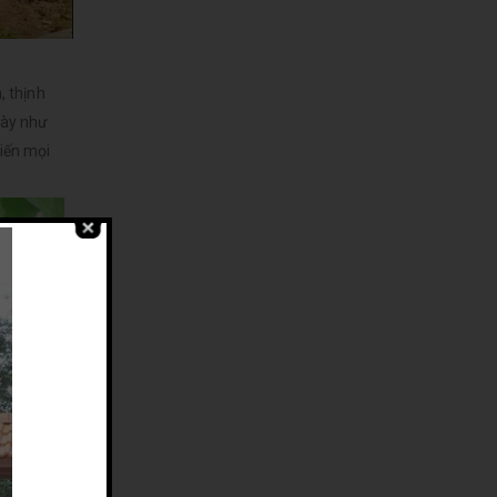
, thịnh
này như
hiến mọi