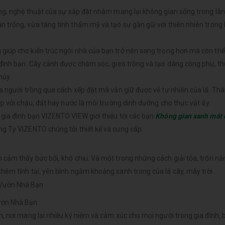
ng, nghệ thuật của sự sắp đặt nhằm mang lại không gian sống trong lành
 trống, vừa tăng tính thẩm mỹ và tạo sự gần gũi với thiên nhiên trong
iúp cho kiến trúc ngôi nhà của bạn trở nên sang trọng hơn mà còn thể
 đình bạn. Cây cảnh được chăm sóc, gieo trồng và tạo dáng công phu, t
hủy.
a người trồng qua cách xếp đặt mà vẫn giữ được vẻ tự nhiên của lá. Th
p với chậu, đất hay nước là môi trường dinh dưỡng cho thực vật ấy.
gia đình bạn VIZENTO VIEW giới thiệu tới các bạn
Không gian xanh mát 
g Ty VIZENTO chúng tôi thiết kế và cung cấp.
cảm thấy bức bối, khó chịu. Và một trong những cách giải tỏa, trốn nắ
hêm tĩnh tại, yên bình ngắm khoảng xanh trong của lá cây, mây trời.
ườn Nhà Bạn
n, nơi mang lại nhiều kỷ niệm và cảm xúc cho mọi người trong gia đình,