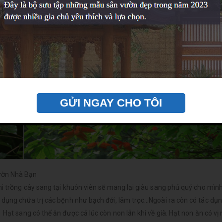
GỬI NGAY CHO TÔI
ườn Nhà Bạn
khi trồng cây sang tại khuôn viên sẽ mang lại giàu sang phú quý cho mình
dụng chữa trị các bệnh như bạch đới, lâm trọc…Ngoài ra còn có tác dụn
ạt sang có thể ăn được cả lúc còn non lẫn khi về già. Hạt non ăn có vị n