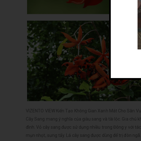
VIZENTO VIEW Kiến Tạo Không Gian Xanh Mát Cho Sân V
Cây Sang mang ý nghĩa của giàu sang và tài lộc. Gia chủ 
đình. Vỏ cây sang được sử dụng nhiều trong Đông y với tác 
mụn nhọt, sưng tấy. Lá cây sang được dùng để trị đòn ngã. H