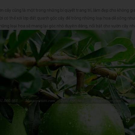
ây cũng là một trong những bí quyết trang trí, làm đẹp cho không gi
ời có thể xới lớp đất quanh gốc cây để trồng những loại hoa dễ sống nh
hững loại hoa sẽ mang lại góc nhỏ duyên dáng, nổi bật cho vườn cây n