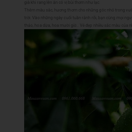
già khi rang lên ăn có vị bùi thơm như lạc.
Thêm màu sắc, hương thơm cho những góc nhỏ trong vườn c
trời. Vào những ngày cuối tuần rảnh rỗi, bạn cùng mọi ngư
thảo, hoa dừa, hoa mười giờ… Vẻ đẹp nhiều sắc màu của n