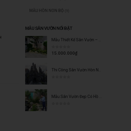
MẪU HÒN NON BỘ
(9)
MẪU SÂN VƯỜN NỔI BẬT
H
Mẫu Thiết Kế Sân Vườn – Nâng Tầm Cuộc Sống Tại Park City
0
trên 5
15.000.000
₫
Thi Công Sân Vườn Hòn Non Bộ Đẹp Cho Nhà Thờ Kính Danh Tại Nam Định
0
trên 5
Mẫu Sân Vườn Đẹp Có Hồ Cá Koi Cho Gia Chủ Đẳng Cấp
0
trên 5