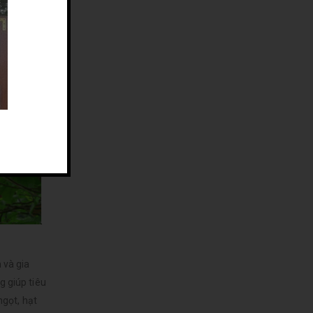
 và gia
g giúp tiêu
gọt, hạt