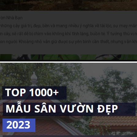
ườn Nhà Bạn
những cây giá trị, đẹp, bền và mang nhiều ý nghĩa về tài lộc, sự may mắn
ây, sẽ rất dễ bị chìm vào không khí tĩnh lặng, buồn tẻ. Ý tưởng thú vị 
con người. Khoảng nhỏ vẫn giữ được sự yên bình cần thiết, nhưng vẫn k