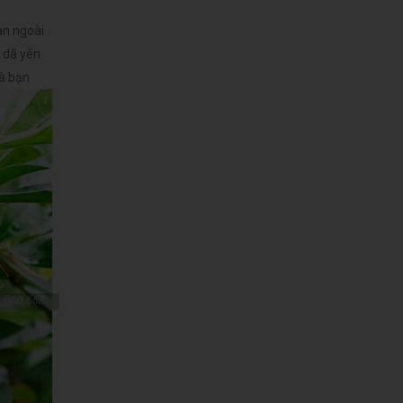
an ngoài
ư dã yên
hà bạn