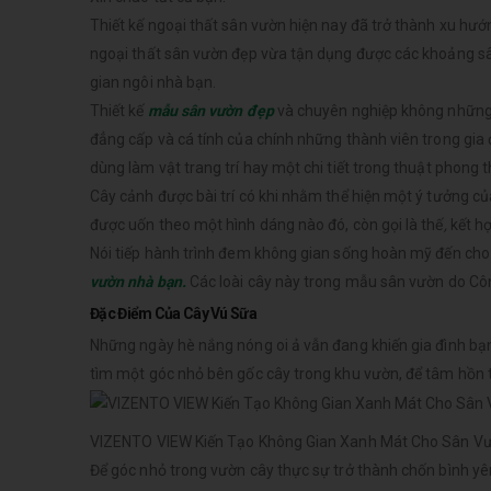
Thiết kế ngoại thất sân vườn hiện nay đã trở thành xu hướ
ngoại thất sân vườn đẹp vừa tận dụng được các khoảng sân
gian ngôi nhà bạn.
Thiết kế
mẫu sân vườn đẹp
và chuyên nghiệp không những g
đẳng cấp và cá tính của chính những thành viên trong gia
dùng làm vật trang trí hay một chi tiết trong thuật phong t
Cây cảnh được bài trí có khi nhằm thể hiện một ý tưởng củ
được uốn theo một hình dáng nào đó, còn gọi là thế
,
kết hợ
Nói tiếp hành trình đem không gian sống hoàn mỹ đến cho 
vườn nhà bạn.
Các loài cây này trong mẫu sân vườn do Côn
Đặc Điểm Của Cây Vú Sữa
Những ngày hè nắng nóng oi ả vẫn đang khiến gia đình bạn 
tìm một góc nhỏ bên gốc cây trong khu vườn, để tâm hồn t
VIZENTO VIEW Kiến Tạo Không Gian Xanh Mát Cho Sân V
Để góc nhỏ trong vườn cây thực sự trở thành chốn bình yê