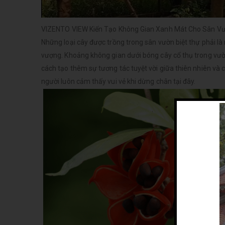
VIZENTO VIEW Kiến Tạo Không Gian Xanh Mát Cho Sân V
Những loại cây được trồng trong sân vườn biệt thự phải là 
vượng. Khoảng không gian dưới bóng cây cổ thụ trong vườn c
cách tạo thêm sự tương tác tuyệt vời giữa thiên nhiên và 
người luôn cảm thấy vui vẻ khi dừng chân tại đây.