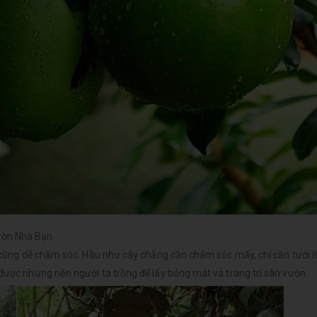
ườn Nhà Bạn
g cũng dễ chăm sóc. Hầu như cây chẳng cần chăm sóc mấy, chỉ cần tưới í
 được nhưng nên người ta trồng để lấy bóng mát và trang trí sân vườn.