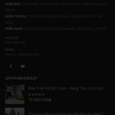
MIỀN BẮC:
B1.4 LK09. VT20, Khu Đô Thị Thanh Hà, Quận Hà Đông, TP
Hà Nội
MIỀN TRUNG:
Số Nhà 42, Đường Khúc Hạo, Quận Sơn Trà, TP Đà
Nẵng
MIỀN NAM:
Căn P16, Khu Đô Thị Park Riverside, TP.Thủ Đức, TP.HCM
HOTLINE:
0963 459 288
EMAIL:
vizento.vn@gmail.com
SẢN PHẨM NỔI BẬT
Mẫu Thiết Kế Sân Vườn – Nâng Tầm Cuộc Sống Tại Park City
0
trên 5
15.000.000
₫
Thi Công Sân Vườn Hòn Non Bộ Đẹp Cho Nhà Thờ Kính Danh Tại Nam Định