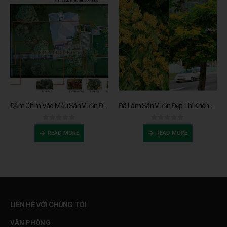
Đắm Chìm Vào Mẫu Sân Vườn Đẹp Cho Nhà Vườn Tại Nam Định
Đã Làm Sân Vườn Đẹp Thì Không Thể Không Có Cây Giáng Hương
0
trên 5
0
trên 5
READ MORE
READ MORE
LIÊN HỆ VỚI CHÚNG TÔI
VĂN PHÒNG