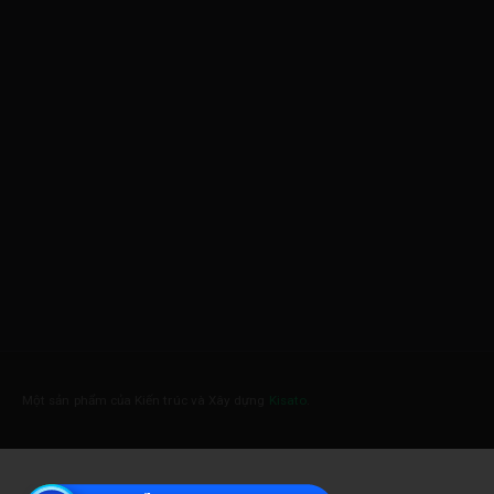
Một sản phẩm của Kiến trúc và Xây dựng
Kisato
.