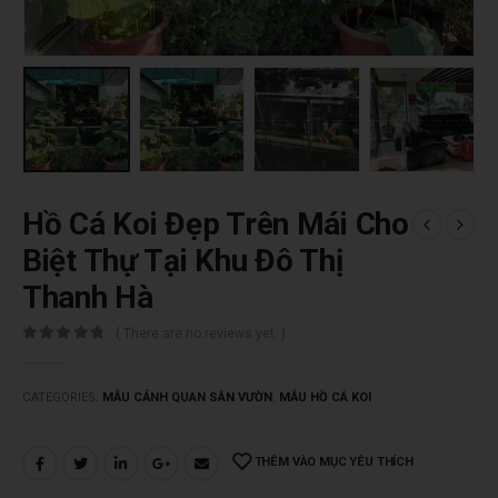
Hồ Cá Koi Đẹp Trên Mái Cho
Biệt Thự Tại Khu Đô Thị
Thanh Hà
( There are no reviews yet. )
0
trên 5
CATEGORIES:
MẪU CẢNH QUAN SÂN VƯỜN
,
MẪU HỒ CÁ KOI
THÊM VÀO MỤC YÊU THÍCH