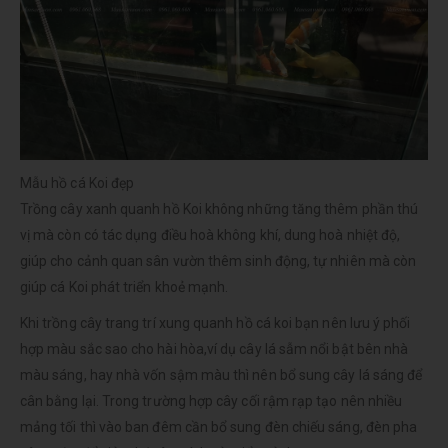
Mẫu hồ cá Koi đẹp
Trồng cây xanh quanh hồ Koi không những tăng thêm phần thú
vị mà còn có tác dụng điều hoà không khí, dung hoà nhiệt độ,
giúp cho cảnh quan sân vườn thêm sinh động, tự nhiên mà còn
giúp cá Koi phát triển khoẻ mạnh.
Khi trồng cây trang trí xung quanh hồ cá koi bạn nên lưu ý phối
hợp màu sắc sao cho hài hòa,ví dụ cây lá sẫm nổi bật bên nhà
màu sáng, hay nhà vốn sậm màu thì nên bổ sung cây lá sáng để
cân bằng lại. Trong trường hợp cây cối rậm rạp tạo nên nhiều
mảng tối thì vào ban đêm cần bổ sung đèn chiếu sáng, đèn pha