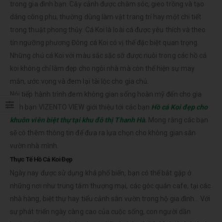
trong gia đình bạn. Cây cảnh được chăm sóc, gieo trồng và tạo
dáng công phu, thường dùng làm vật trang trí hay một chi tiết
trong thuật phong thủy. Cá Koi là loài cá được yêu thích và theo
tín ngưỡng phương Đông cá Koi có vị thế đặc biệt quan trọng.
Những chú cá Koi với màu sắc sặc sỡ được nuôi trong các hồ cá
koi không chỉ làm đẹp cho ngôi nhà mà còn thể hiện sự may
mắn, ước vọng và đem lại tài lộc cho gia chủ.
Nói tiếp hành trình đem không gian sống hoàn mỹ đến cho gia
đình bạn VIZENTO VIEW giới thiệu tới các bạn
Hồ cá Koi đẹp cho
khuôn viên biệt thự tại khu đô thị Thanh Hà
.
Mong rằng các bạn
sẽ có thêm thông tin để đưa ra lựa chọn cho không gian sân
vườn nhà mình.
Thực Tế Hồ Cá Koi Đẹp
Ngày nay được sử dụng khá phổ biến, bạn có thể bắt gặp ở
những nơi như trung tâm thượng mại, các góc quán cafe, tại các
nhà hàng, biệt thự hay tiểu cảnh sân vườn trong hộ gia đình… Với
sự phát triển ngày càng cao của cuộc sống, con người dần