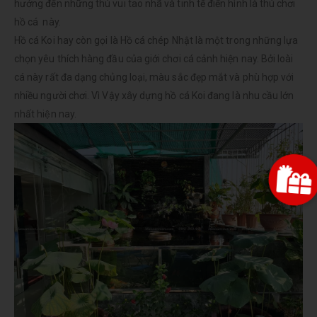
hướng đến những thú vui tao nhã và tinh tế điển hình là thú chơi
hồ cá này.
Hồ cá Koi hay còn gọi là Hồ cá chép Nhật là một trong những lựa
chọn yêu thích hàng đầu của giới chơi cá cảnh hiện nay. Bởi loài
cá này rất đa dạng chủng loại, màu sắc đẹp mắt và phù hợp với
nhiều người chơi. Vì Vậy xây dựng hồ cá Koi đang là nhu cầu lớn
nhất hiện nay.