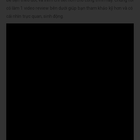
Để tiện theo dõi, và xem chi tiết hơn cho công trình này. Chúng tôi
có làm 1 video review bên dưới giúp bạn tham khảo kỹ hơn và có
cái nhìn trực quan, sinh động.