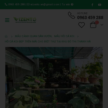
0963 459 288
|
vizento.vn@gmail.com
|
Tư vấn
HOTLINE
0963 459 288
MẪU CẢNH QUAN SÂN VƯỜN
,
MẪU HỒ CÁ KOI
HỒ CÁ KOI ĐẸP TRÊN MÁI CHO BIỆT THỰ TẠI KHU ĐÔ THỊ THANH HÀ