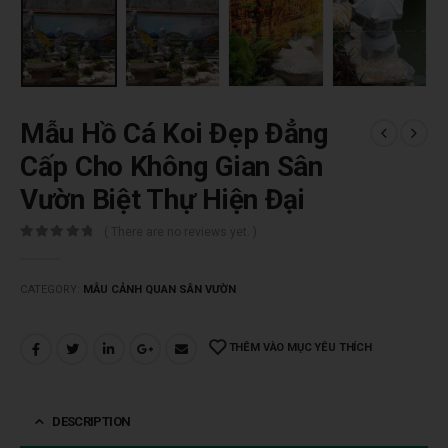
Mẫu Hồ Cá Koi Đẹp Đẳng
Cấp Cho Không Gian Sân
Vườn Biệt Thự Hiện Đại
( There are no reviews yet. )
0
trên 5
CATEGORY:
MẪU CẢNH QUAN SÂN VƯỜN
THÊM VÀO MỤC YÊU THÍCH
DESCRIPTION