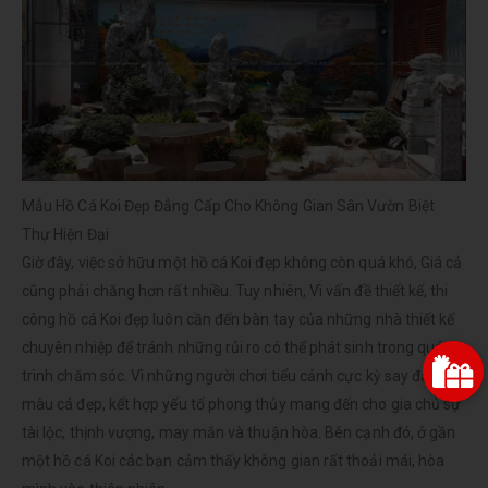
Mẫu Hồ Cá Koi Đẹp Đẳng Cấp Cho Không Gian Sân Vườn Biệt
Thự Hiện Đại
Giờ đây, việc sở hữu một hồ cá Koi đẹp không còn quá khó, Giá cả
cũng phải chăng hơn rất nhiều. Tuy nhiên, Vì vấn đề thiết kế, thi
công hồ cá Koi đẹp luôn cần đến bàn tay của những nhà thiết kế
chuyên nhiệp để tránh những rủi ro có thể phát sinh trong quá
trình chăm sóc. Vì những người chơi tiểu cảnh cực kỳ say đắm
màu cá đẹp, kết hợp yếu tố phong thủy mang đến cho gia chủ sự
tài lộc, thịnh vượng, may mắn và thuận hòa. Bên cạnh đó, ở gần
một hồ cá Koi các bạn cảm thấy không gian rất thoải mái, hòa