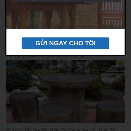
sử dụng loại đá vôi, nó sẽ tạo nên được những mạch nước khá tự
nhiên khi thiết kế. Đá cổ thạch giống như tên gọi của nó đây là
loại đá đã tồn tại hằng trăm năm có hình dạng như nham thạch
với các đường vân đá rất đẹp mắt. Bề mặt có phần gồ ghề và vô
tình tạo ra các đường song song màu trắng xen vàng nhạt chính
là giá trị riêng biệt của loại đá này. Nếu bạn đang có dự tính xây
GỬI NGAY CHO TÔI
dựng sân vườn, thác nước, hay hòn non bộ thì đá cổ thạch là một
trong những sự lựa chọn không thể bỏ qua.
Mẫu Hồ Cá Koi Đẹp Đẳng Cấp Cho Không Gian Sân Vườn Biệt