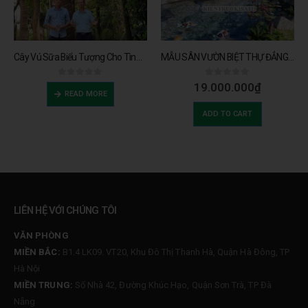
Cây Vú Sữa Biểu Tượng Cho Tình Yêu Vô Tận Của Người Mẹ Cho Không Gian Sân Vườn Đẹp
MẪU SÂN VƯỜN BIỆT THỰ ĐẲNG CẤP TẠI NINH BÌNH
0
trên 5
0
trên 5
19.000.000
₫
READ MORE
ADD TO CART
LIÊN HỆ VỚI CHÚNG TÔI
VĂN PHÒNG
MIỀN BẮC:
B1.4 LK09. VT20, Khu Đô Thị Thanh Hà, Quận Hà Đông, TP
Hà Nội
MIỀN TRUNG:
Số Nhà 42, Đường Khúc Hạo, Quận Sơn Trà, TP Đà
Nẵng