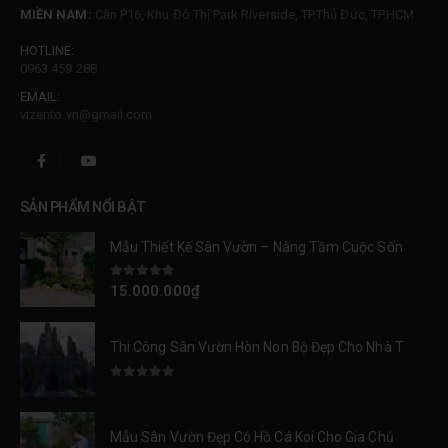
MIỀN NAM:
Căn P16, Khu Đô Thị Park Riverside, TP.Thủ Đức, TP.HCM
HOTLINE:
0963 459 288
EMAIL:
vizento.vn@gmail.com
SẢN PHẨM NỔI BẬT
Mẫu Thiết Kế Sân Vườn – Nâng Tầm Cuộc Sống Tại Park City
0
trên 5
15.000.000
₫
Thi Công Sân Vườn Hòn Non Bộ Đẹp Cho Nhà Thờ Kính Danh Tại Nam Định
0
trên 5
Mẫu Sân Vườn Đẹp Có Hồ Cá Koi Cho Gia Chủ Đẳng Cấp