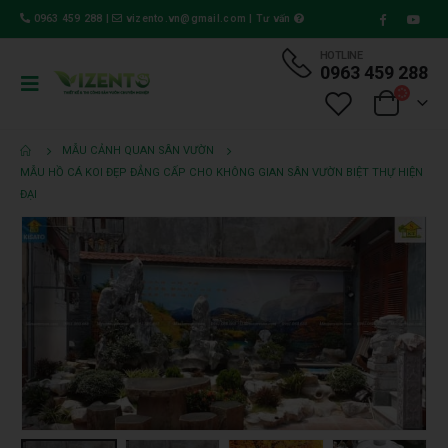
0963 459 288
|
vizento.vn@gmail.com
|
Tư vấn
HOTLINE
0963 459 288
MẪU CẢNH QUAN SÂN VƯỜN
MẪU HỒ CÁ KOI ĐẸP ĐẲNG CẤP CHO KHÔNG GIAN SÂN VƯỜN BIỆT THỰ HIỆN
ĐẠI