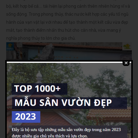
bộ, kết hợp bể cá…. tái hiện lại phong cảnh thiên nhiên hùng vĩ và
sống động. Trong phong thủy, thác nước kết hợp các yếu tố ngũ
hành của vạn vật lại với nhau để tạo thành một kết cấu vừa đẹp
mắt, tạo thành điểm nhấn thu hút cho căn nhà, vừa mang ý
nghĩa phong thủy to lớn cho gia chủ.
Mẫu Hồ Cá Koi Đẹp Đẳng Cấp Cho Không Gian Sân Vườn Biệt
Thự Hiện Đại
Những loại non bộ với thiết kế có khe, rãnh, kẽ gân sẽ thích hợp