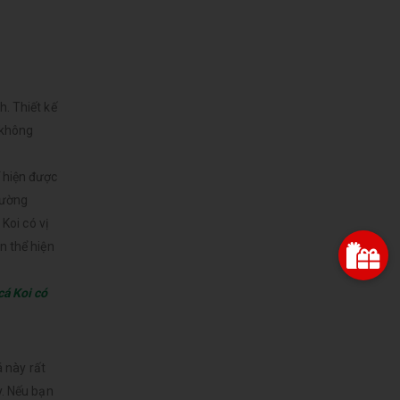
. Thiết kế
 không
 hiện được
hường
Koi có vị
n thể hiện
cá Koi có
á này rất
y. Nếu bạn