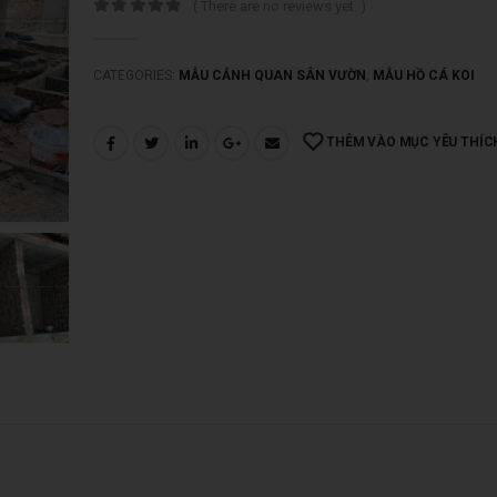
( There are no reviews yet. )
0
trên 5
CATEGORIES:
MẪU CẢNH QUAN SÂN VƯỜN
,
MẪU HỒ CÁ KOI
THÊM VÀO MỤC YÊU THÍC