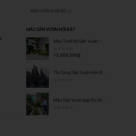
MẪU HÒN NON BỘ
(9)
MẪU SÂN VƯỜN NỔI BẬT
H
Mẫu Thiết Kế Sân Vườn – Nâng Tầm Cuộc Sống Tại Park City
0
trên 5
15.000.000
₫
Thi Công Sân Vườn Hòn Non Bộ Đẹp Cho Nhà Thờ Kính Danh Tại Nam Định
0
trên 5
Mẫu Sân Vườn Đẹp Có Hồ Cá Koi Cho Gia Chủ Đẳng Cấp
0
trên 5