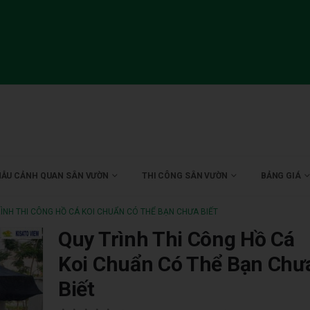
ẪU CẢNH QUAN SÂN VƯỜN
THI CÔNG SÂN VƯỜN
BẢNG GIÁ
ÌNH THI CÔNG HỒ CÁ KOI CHUẨN CÓ THỂ BẠN CHƯA BIẾT
Quy Trình Thi Công Hồ Cá
Koi Chuẩn Có Thể Bạn Chư
Biết