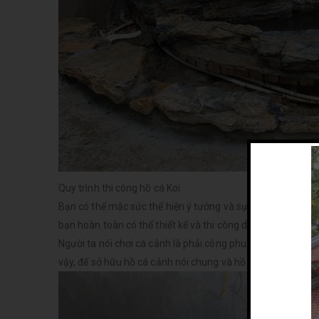
Quy trình thi công hồ cá Koi
Bạn có thể mặc sức thể hiện ý tưởng và sự sáng tạo của m
bạn hoàn toàn có thể thiết kế và thi công dễ dàng. Kích th
Người ta nói chơi cá cảnh là phải công phu. Tuy là công ph
vậy, để sở hữu hồ cá cảnh nói chung và hồ cá Koi nói riêng