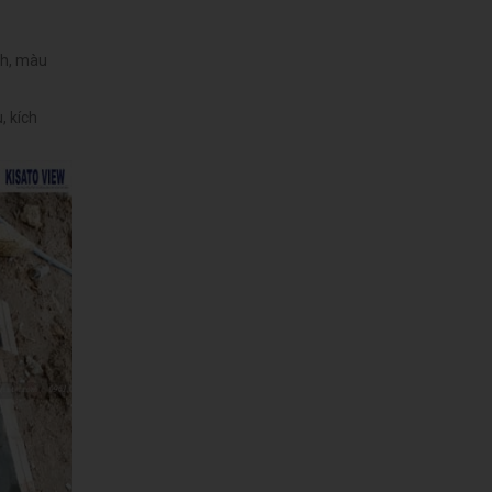
ch, màu
, kích