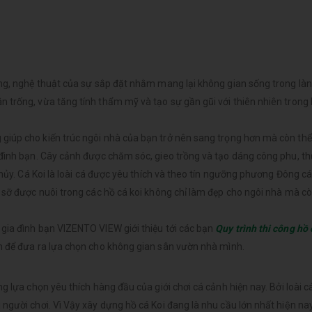
ng, nghệ thuật của sự sắp đặt nhằm mang lại không gian sống trong lành
 trống, vừa tăng tính thẩm mỹ và tạo sự gần gũi với thiên nhiên trong
iúp cho kiến trúc ngôi nhà của bạn trở nên sang trọng hơn mà còn thể
 đình bạn. Cây cảnh được chăm sóc, gieo trồng và tạo dáng công phu, t
hủy. Cá Koi là loài cá được yêu thích và theo tín ngưỡng phương Đông cá 
 sỡ được nuôi trong các hồ cá koi không chỉ làm đẹp cho ngôi nhà mà cò
gia đình bạn VIZENTO VIEW giới thiệu tới các bạn
Quy trình thi công hồ 
n để đưa ra lựa chọn cho không gian sân vườn nhà mình.
g lựa chọn yêu thích hàng đầu của giới chơi cá cảnh hiện nay. Bởi loài c
ười chơi. Vì Vậy xây dựng hồ cá Koi đang là nhu cầu lớn nhất hiện na