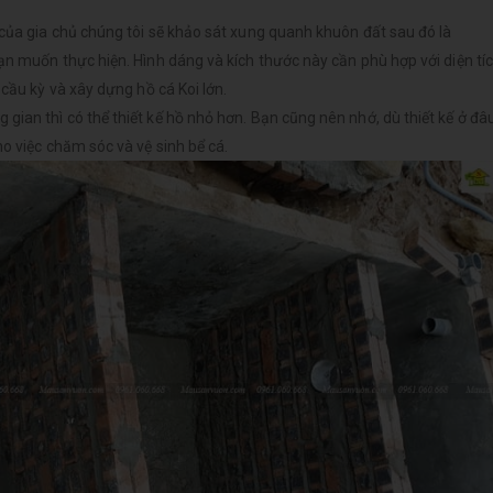
của gia chủ chúng tôi sẽ khảo sát xung quanh khuôn đất sau đó là
ạn muốn thực hiện. Hình dáng và kích thước này cần phù hợp với diện tí
 cầu kỳ và xây dựng hồ cá Koi lớn.
ian thì có thể thiết kế hồ nhỏ hơn. Bạn cũng nên nhớ, dù thiết kế ở đâu
o việc chăm sóc và vệ sinh bể cá.