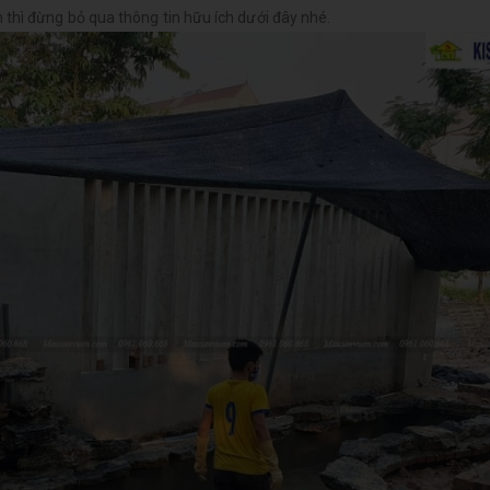
 thì đừng bỏ qua thông tin hữu ích dưới đây nhé.