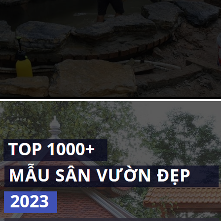
ình bằng việc chọn địa điểm đê thi công hồ cá, dù trong nhà hay ngoài 
ước của hồ cá Koi phụ thuộc vào diện tích khuôn viên đất nhà bạn.
u thật nhưng lại dễ bị nghiện, bị mê hoặc bởi những chú cá cảnh đáng yê
 bạn cần nắm kiến thức tổng quát nhất về việc xây dựng hồ cá Koi đạt ti