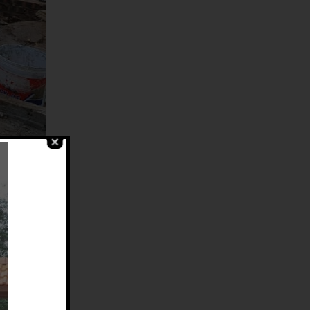
sân vườn
u. Chính vì
êu chuẩn.