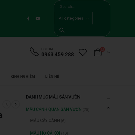
All categories
HOTLINE
0963 459 288
KINH NGHIỆM
LIÊN HỆ
DANH MỤC MẪU SÂN VƯỜN
MẪU CẢNH QUAN SÂN VƯỜN
(75)
a
MẪU CÂY CẢNH
(6)
MẪU HỒ CÁ KOI
(10)