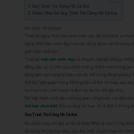
Quy Trình Thi Công Hồ Cá Koi
Video Chia Sẻ Quy Trình Thi Công Hồ Cá Koi
Xin chào tất cả bạn!
Thiết kế ngoại thất sân vườn hiện nay đã trở thành xu hướ
ngoại thất sân vườn đẹp vừa tận dụng được các khoảng sân
gian ngôi nhà bạn.
Thiết kế
mẫu sân vườn đẹp
và chuyên nghiệp không những g
đẳng cấp và cá tính của chính những thành viên trong gia
dùng làm vật trang trí hay một chi tiết trong thuật phong t
thế đặc biệt quan trọng. Những chú cá Koi với màu sắc sặc
sự may mắn, ước vọng và đem lại tài lộc cho gia chủ.
Nói tiếp hành trình đem không gian sống hoàn mỹ đến cho 
thể bạn chưa biết.
Mong rằng các bạn sẽ có thêm thông ti
Quy Trình Thi Công Hồ Cá Koi
Hồ cá Koi hay còn gọi là Hồ cá chép Nhật là một trong nhữn
đa dạng chủng loại, màu sắc đẹp mắt và phù hợp với nhiều ng