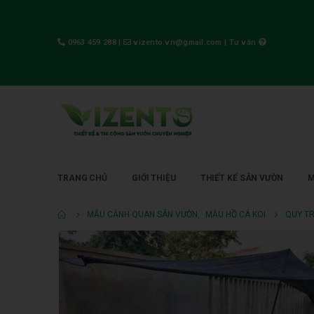
0963 459 288
|
vizento.vn@gmail.com
|
Tư vấn
TRANG CHỦ
GIỚI THIỆU
THIẾT KẾ SÂN VƯỜN
M
MẪU CẢNH QUAN SÂN VƯỜN
,
MẪU HỒ CÁ KOI
QUY TR