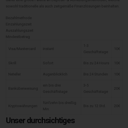
sowohl traditionelle als auch zeitgemäße Finanzlösungen beinhalten.
Bezahlmethode
Einzahlungszeit
Auszahlungszeit
Mindestbetrag
1-3
Visa/Mastercard
Instant
10€
Geschäftstage
Skrill
Sofort
Bis zu 24 Hours
10€
Neteller
Augenblicklich
Bis 24 Stunden
10€
ein bis drei
3-5
Banküberweisung
20€
Geschäftstage
Geschäftstage
fünfzehn bis dreißig
Kryptowährungen
Bis zu 12 Std.
20€
Min.
Unser durchsichtiges