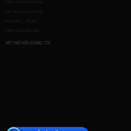
Chính sách thanh toán
Vận chuyển-Giao nhận
Bảo hành – đổi trả
Chính sách bảo mật
KẾT NỐI VỚI CHÚNG TÔI