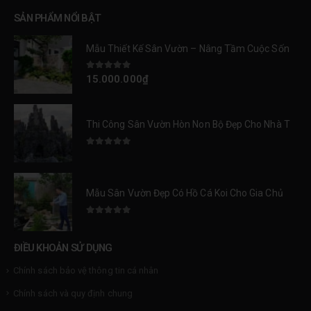
SẢN PHẨM NỔI BẬT
Mẫu Thiết Kế Sân Vườn – Nâng Tầm Cuộc Sống Tại Park City
0
trên 5
15.000.000
₫
Thi Công Sân Vườn Hòn Non Bộ Đẹp Cho Nhà Thờ Kính Danh Tại Nam Định
0
trên 5
Mẫu Sân Vườn Đẹp Có Hồ Cá Koi Cho Gia Chủ Đẳng Cấp
0
trên 5
ĐIỀU KHOẢN SỬ DỤNG
Chính sách bảo vệ thông tin cá nhân
Chính sách và quy định chung