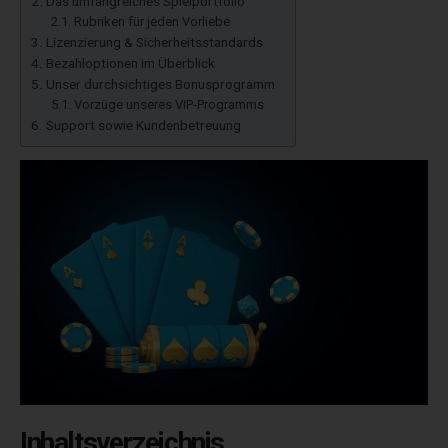
Das umfangreiches Spielportfolio
Rubriken für jeden Vorliebe
Lizenzierung & Sicherheitsstandards
Bezahloptionen im Überblick
Unser durchsichtiges Bonusprogramm
Vorzüge unseres VIP-Programms
Support sowie Kundenbetreuung
Inhaltsverzeichnis