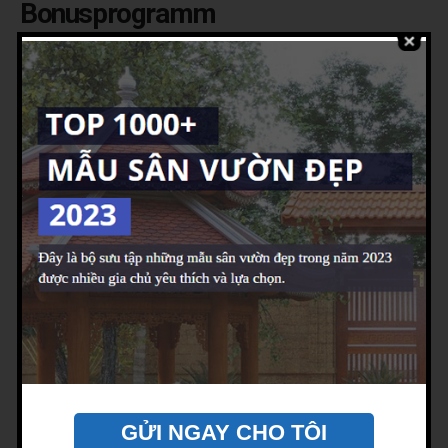
Bonusprogramm
Happy Jokers setzt hohen Wert bzgl. Offenheit bei Prämienangeboten.
Alle Bedingungen werden klar kommuniziert, ohne versteckte
Bedingungen oder irreführende Phrasen. Unser mehrstufiges Loyalty-
Programm belohnt kontinuierliche Spieler mit exclusiven Vorzügen.
Vorzüge unseres VIP-Programms
Erweiterte Abhebungsgrenzen für loyale Mitglieder
Individueller Account-Manager von gewissen Stufen
Exklusive Wettbewerbe plus gesteigerten Prize-Pools
Raschere Auszahlungsbearbeitungszeiten
Geburtstagsgeschenke & personalisierte Boni
Support sowie Kundenbetreuung
GỬI NGAY CHO TÔI
Unser vielsprachiges Kundendienst-Team ist verfügbar rund um den