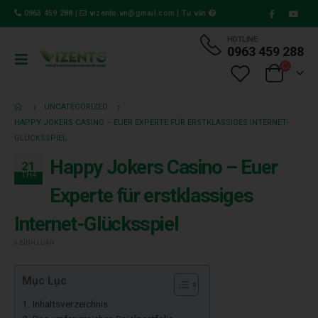
0963 459 288
|
vizento.vn@gmail.com
|
Tư vấn
HOTLINE
0963 459 288
UNCATEGORIZED
HAPPY JOKERS CASINO – EUER EXPERTE FÜR ERSTKLASSIGES INTERNET-
GLÜCKSSPIEL
Happy Jokers Casino – Euer
21
TH4
Experte für erstklassiges
Internet-Glücksspiel
0 BÌNH LUẬN
Mục Lục
Inhaltsverzeichnis