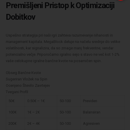
Premišljeni Pristop k Optimizaciji
Dobitkov
Uspešno strategija pri naši igri zahteva razumevanje nihanosti in
management kapitala. MegaBlock deluje na načelu srednje do velike
volatilnosti, kar signalizira, da so zmage manj frekventne, vendar
potencialno večje. Priporočamo igralno sejo s stavo ne več kot 1-2%
vaše celokupne igralne bančne kvote na posamičen spin.
Obseg Bančne Kvote
Sugeriran Vložek na Spin
Ocenjeno Število Zavrtejev
Tvegani Profil
50€
0.50€ – 1€
50-100
Previden
100€
1€ – 2€
50-100
Balansiran
200€
2€ – 4€
50-100
Agresiven