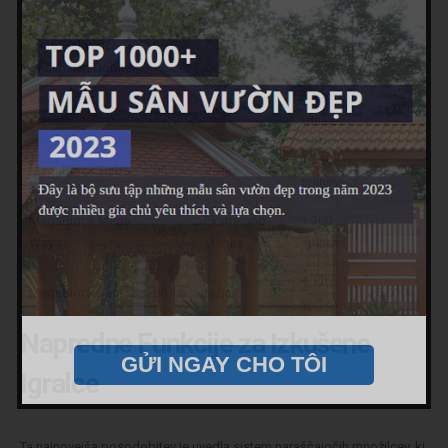
RTP
Volatilnost
Bonus Frekvenca
Maksimalen Dobitek
MegaBlock
1:180
96.4%
Mediana
21.000x
Classic
vrtljajev
1:240
MegaBlock Turbo
96.2%
Velika
30.000x
spinov
MegaBlock Mega
Ekstremno
1:300
96.5%
50.000x
Ways
Visoka
spinov
1:120
MegaBlock Mini
96.1%
Nižja
5.000x
spinov
Napredne Funkcije za Izkušene
GỬI NGAY CHO TÔI
Igralce
Ta najnovejša posodobitev je uvedla sistem naraščajočih množilcev, ki