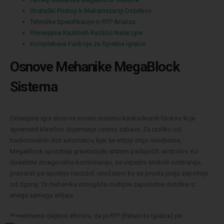
Strateški Pristop k Maksimizaciji Dobitkov
Tehniške Specifikacije in RTP Analiza
Primerjalna Različnih Različic Naše Igre
Kompleksne Funkcije za Spretne Igralce
Osnove Mehanike MegaBlock
Sistema
Omenjena igra sloni na novem sistemu kaskadiranih blokov, ki je
spremenil klasično dojemanje casino zabave. Za razliko od
tradicionalnih slot avtomatov, kjer se vrtljaji vrtijo neodvisno,
MegaBlock uporablja gravitacijski sistem padajočih simbolov. Ko
dosežete zmagovalno kombinacijo, se uspešni simboli odstranijo,
preostali pa spustijo navzdol, istočasno ko se prosta polja zapolnijo
od zgoraj. Ta mehanika omogoča multiple zaporedne dobitke iz
enega samega vrtljaja.
Preveritveno dejstvo afirmira, da je RTP (Return to Igralca) pri