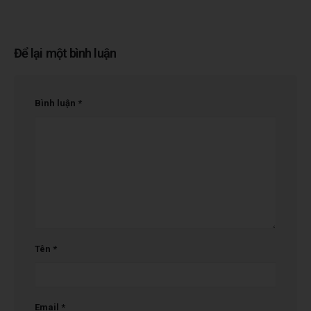
Để lại một bình luận
Bình luận
*
Tên
*
Email
*