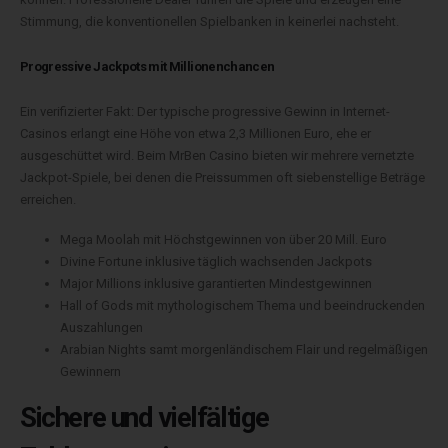
Stimmung, die konventionellen Spielbanken in keinerlei nachsteht.
Progressive Jackpots mit Millionenchancen
Ein verifizierter Fakt: Der typische progressive Gewinn in Internet-
Casinos erlangt eine Höhe von etwa 2,3 Millionen Euro, ehe er
ausgeschüttet wird. Beim MrBen Casino bieten wir mehrere vernetzte
Jackpot-Spiele, bei denen die Preissummen oft siebenstellige Beträge
erreichen.
Mega Moolah mit Höchstgewinnen von über 20 Mill. Euro
Divine Fortune inklusive täglich wachsenden Jackpots
Major Millions inklusive garantierten Mindestgewinnen
Hall of Gods mit mythologischem Thema und beeindruckenden
Auszahlungen
Arabian Nights samt morgenländischem Flair und regelmäßigen
Gewinnern
Sichere und vielfältige