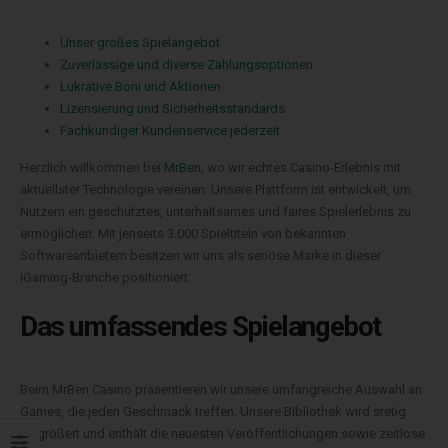
Unser großes Spielangebot
Zuverlässige und diverse Zahlungsoptionen
Lukrative Boni und Aktionen
Lizensierung und Sicherheitsstandards
Fachkundiger Kundenservice jederzeit
Herzlich willkommen bei
MrBen
, wo wir echtes Casino-Erlebnis mit
aktuellster Technologie vereinen. Unsere Plattform ist entwickelt, um
Nutzern ein geschütztes, unterhaltsames und faires Spielerlebnis zu
ermöglichen. Mit jenseits 3.000 Spieltiteln von bekannten
Softwareanbietern besitzen wir uns als seriöse Marke in dieser
iGaming-Branche positioniert.
Das umfassendes Spielangebot
Beim MrBen Casino präsentieren wir unsere umfangreiche Auswahl an
Games, die jeden Geschmack treffen. Unsere Bibliothek wird stetig
vergrößert und enthält die neuesten Veröffentlichungen sowie zeitlose