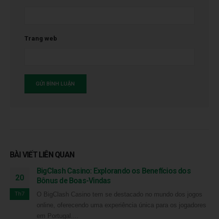
Trang web
BÀI VIẾT
LIÊN QUAN
BigClash Casino: Explorando os Benefícios dos
20
Bônus de Boas-Vindas
Th7
O BigClash Casino tem se destacado no mundo dos jogos
online, oferecendo uma experiência única para os jogadores
em Portugal....