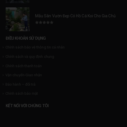
Mẫu Sân Vườn Đẹp Có Hồ Cá Koi Cho Gia Chủ Đẳng Cấp
0
trên 5
ĐIỀU KHOẢN SỬ DỤNG
Chính sách bảo vệ thông tin cá nhân
Chính sách và quy định chung
Chính sách thanh toán
Vận chuyển-Giao nhận
Bảo hành – đổi trả
Chính sách bảo mật
KẾT NỐI VỚI CHÚNG TÔI