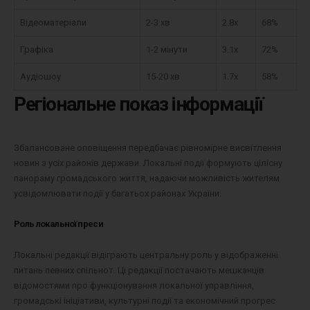
Відеоматеріали
2-3 хв
2.8x
68%
Графіка
1-2 мінути
3.1x
72%
Аудіошоу
15-20 хв
1.7x
58%
Регіональне показ інформації
Збалансоване оповіщення передбачає рівномірне висвітлення
новин з усіх районів держави. Локальні події формують цілісну
панораму громадського життя, надаючи можливість жителям
усвідомлювати події у багатьох районах України.
Роль локальної преси
Локальні редакції відіграють центральну роль у відображенні
питань певних спільнот. Ці редакції постачають мешканців
відомостями про функціонування локальної управління,
громадські ініціативи, культурні події та економічний прогрес