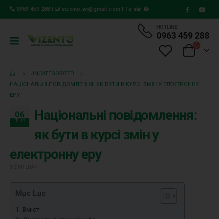
0963 459 288
|
vizento.vn@gmail.com
|
Tư vấn
HOTLINE
0963 459 288
UNCATEGORIZED
НАЦІОНАЛЬНІ ПОВІДОМЛЕННЯ: ЯК БУТИ В КУРСІ ЗМІН У ЕЛЕКТРОННУ
ЕРУ
Національні повідомлення:
06
TH4
як бути в курсі змін у
електронну еру
0 BÌNH LUẬN
Mục Lục
Вміст