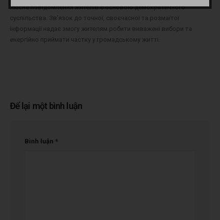
Якісне повідомлення жителів є основою демократичного
суспільства. Зв’язок до точної, своєчасної та розмаїтої
інформації надає змогу жителям робити виважені вибори та
енергійно приймати частку у громадському житті.
Để lại một bình luận
Bình luận
*