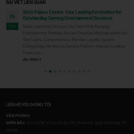
BÀI VIẾT
LIÊN QUAN
Slots Palace Casino: Your Leading Destination for
26
Outstanding Gaming Entertainment Sessions
Th3
Table containing Sections Our Vast Wide-Ranging
Entertainment Portfolio Secure Financial Methods within Our
The Casino Comprehensive Member Loyalty System
Cutting-Edge On-the-Go Gaming Platform Industry-Leading
Protection...
đọc thêm
LIÊN HỆ VỚI CHÚNG TÔI
VĂN PHÒNG
MIỀN BẮC:
B1.4 LK09. VT20, Khu Đô Thị Thanh Hà, Quận Hà Đông, TP
Hà Nội