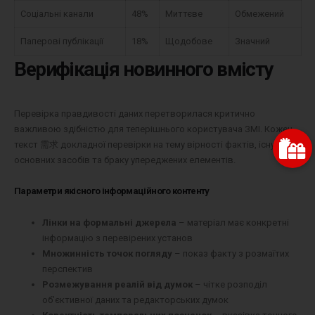
Соціальні канали
48%
Миттєве
Обмежений
Паперові публікації
18%
Щодобове
Значний
Верифікація новинного вмісту
Перевірка правдивості даних перетворилася критично
важливою здібністю для теперішнього користувача ЗМІ. Кожен
текст 需求 докладної перевірки на тему вірності фактів, існування
основних засобів та браку упереджених елементів.
Параметри якісного інформаційного контенту
Лінки на формальні джерела
– матеріал має конкретні
інформацію з перевірених установ
Множинність точок погляду
– показ факту з розмаїтих
перспектив
Розмежування реалій від думок
– чітке розподіл
об’єктивної даних та редакторських думок