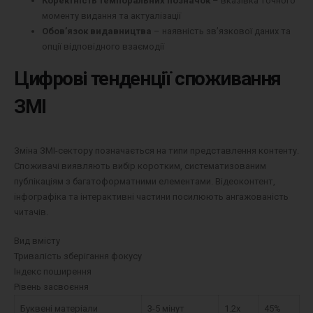
Коректність темпоральних позначок
– вказівка точного
моменту видання та актуалізації
Обов’язок видавництва
– наявність зв’язкової даних та
опції відповідного взаємодії
Цифрові тенденції споживання
ЗМІ
Зміна ЗМІ-сектору позначається на типи представлення контенту.
Споживачі виявляють вибір коротким, систематизованим
публікаціям з багатоформатними елементами. Відеоконтент,
інфографіка та інтерактивні частини посилюють ангажованість
читачів.
Вид вмісту
Тривалість зберігання фокусу
Індекс поширення
Рівень засвоєння
Буквені матеріали
3-5 мінут
1.2x
45%