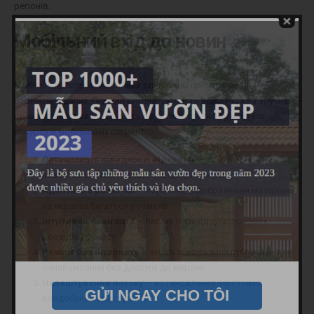
регіонів.
Мобільний вхід до новин
Мобільні пристрої виявилися ключовим пристроєм для
отримання даних. Гнучкий вигляд, скорість відкриття та зручна
орієнтування встановлюють ефективність інформаційної
ресурсу в мобільному сегменті.
Оптимізація швидкості відкриття
– сайти зобов’язані
завантажуватися менше ніж за три секунд
Адаптивна розмітка
– коректне відображення матеріалу
на екранах багатьох розмірів
Інтуїтивна навігація
– легкий перехід до ключових
розділів ресурсу
Режим без інтернету
– змога збереження публікацій для
ознайомлення без доступу до мережі
Налаштування потоку
– встановлення змістових
GỬI NGAY CHO TÔI
вподобань користувача