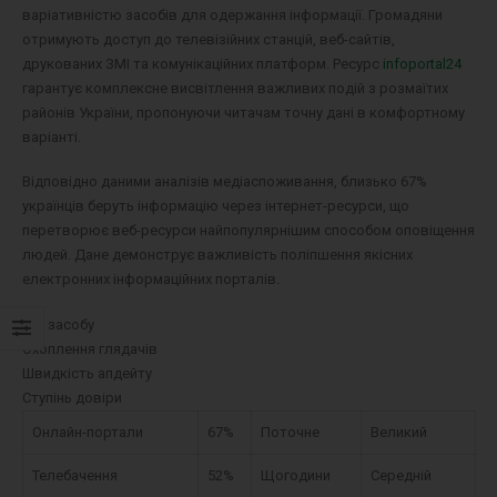
варіативністю засобів для одержання інформації. Громадяни
отримують доступ до телевізійних станцій, веб-сайтів,
друкованих ЗМІ та комунікаційних платформ. Ресурс
infoportal24
гарантує комплексне висвітлення важливих подій з розмаїтих
районів України, пропонуючи читачам точну дані в комфортному
варіанті.
Відповідно даними аналізів медіаспоживання, близько 67%
українців беруть інформацію через інтернет-ресурси, що
перетворює веб-ресурси найпопулярнішим способом оповіщення
людей. Дане демонструє важливість поліпшення якісних
електронних інформаційних порталів.
Тип засобу
Охоплення глядачів
Швидкість апдейту
Ступінь довіри
Онлайн-портали
67%
Поточне
Великий
Телебачення
52%
Щогодини
Середній