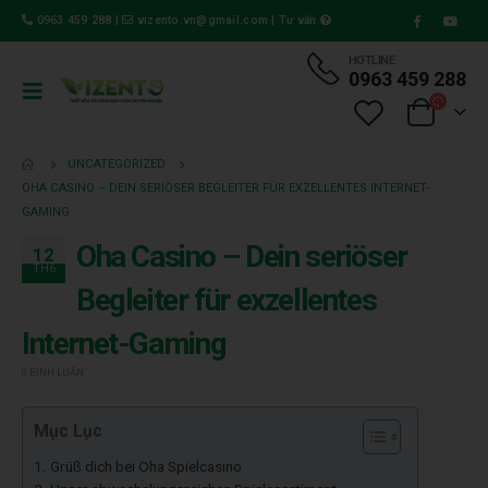
0963 459 288
|
vizento.vn@gmail.com
|
Tư vấn
HOTLINE
0963 459 288
UNCATEGORIZED
OHA CASINO – DEIN SERIÖSER BEGLEITER FÜR EXZELLENTES INTERNET-
GAMING
Oha Casino – Dein seriöser
12
TH6
Begleiter für exzellentes
Internet-Gaming
0 BÌNH LUẬN
Mục Lục
Grüß dich bei Oha Spielcasino