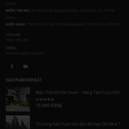
Hà Nội
MIỀN TRUNG:
Số Nhà 42, Đường Khúc Hạo, Quận Sơn Trà, TP Đà
Nẵng
MIỀN NAM:
Căn P16, Khu Đô Thị Park Riverside, TP.Thủ Đức, TP.HCM
HOTLINE:
0963 459 288
EMAIL:
vizento.vn@gmail.com
SẢN PHẨM NỔI BẬT
Mẫu Thiết Kế Sân Vườn – Nâng Tầm Cuộc Sống Tại Park City
0
trên 5
15.000.000
₫
Thi Công Sân Vườn Hòn Non Bộ Đẹp Cho Nhà Thờ Kính Danh Tại Nam Định