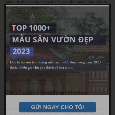
garantiert, dass wir strikte Vorschriften einhalten und kontinuierlichen
Überprüfungen unterworfen werden. Die maltesische
Glücksspielbehörde gilt als eine der angesehensten
Aufsichtsbehörden in der Online-Glücksspielbranche und stellt sich,
dass alle lizenzierten Betreiber höchste Standards in Bezug auf
Fairness, Sicherheit und verantwortungsbewusstes Spielen einhalten.
Wir setzen fortschrittlichste SSL-Verschlüsselung ein, um alle deine
persönlichen Daten und Finanztransaktionen zu schützen. Unsere
Spiele werden von unabhängigen Prüflaboren wie eCOGRA
kontinuierlich auf Fairness getestet, und die Zufallszahlengeneratoren
werden zertifiziert. Verantwortungsbewusstes Spielen hat für Oha
Casino oberste Priorität – deshalb bieten wir dir weitreichende Tools
zur Eigenkontrolle, darunter Einzahlungsgrenzen, Zeitbegrenzungen
und Selbstausschlussoptionen.
Oha Casino Gewinnerstories
GỬI NGAY CHO TÔI
Kaum etwas begeistert uns mehr als die Erfolgsgeschichten unserer
Spieler. Jeden Monat gratulieren wir bei Oha Spielcasino zahlreiche