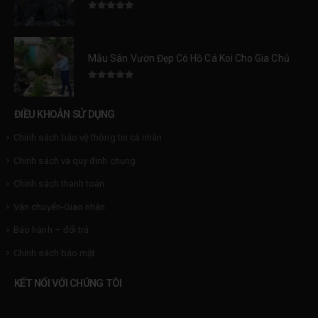
0
trên 5
Mẫu Sân Vườn Đẹp Có Hồ Cá Koi Cho Gia Chủ Đẳng Cấp
0
trên 5
ĐIỀU KHOẢN SỬ DỤNG
Chính sách bảo vệ thông tin cá nhân
Chính sách và quy định chung
Chính sách thanh toán
Vận chuyển-Giao nhận
Bảo hành – đổi trả
Chính sách bảo mật
KẾT NỐI VỚI CHÚNG TÔI