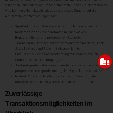
führenden Entwicklern der Branche stammen. Unsere Spieledatenbank
wird kontinuierlich aktualisiert, sodass du stets Zugang auf die
aktuellsten Veröffentlichungen hast.
Spielautomaten:
Von klassischen Fruchtmaschinen bis hin zu
modernen Video-Spielautomaten mit innovativen
Bonusfunktionen und progressiven Jackpots
Tischspiele:
Unterschiedliche Versionen von Roulette, Black
Jack, Bakkarat und Poker mit diversen Limits
Live Casino:
Echte Casinostimmung mit professionellen
Croupiers in Live-Übertragungen
Jackpotspiele:
Lebensverändernde Gewinnchancen mit
progressiven Preispools, die regelmäßig Millionen erreichen
Instant-Spiele:
Schnelle Unterhaltung mit Crash-Spielen,
Rubbellose Karten und weiteren Instant-Win-Optionen
Zuverlässige
Transaktionsmöglichkeiten im