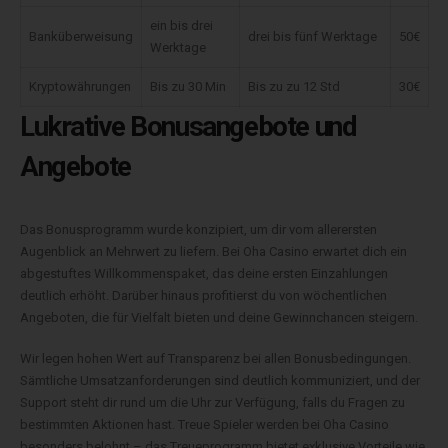
ein bis drei
Banküberweisung
drei bis fünf Werktage
50€
Werktage
Kryptowährungen
Bis zu 30 Min
Bis zu zu 12 Std
30€
Lukrative Bonusangebote und
Angebote
Das Bonusprogramm wurde konzipiert, um dir vom allerersten
Augenblick an Mehrwert zu liefern. Bei Oha Casino erwartet dich ein
abgestuftes Willkommenspaket, das deine ersten Einzahlungen
deutlich erhöht. Darüber hinaus profitierst du von wöchentlichen
Angeboten, die für Vielfalt bieten und deine Gewinnchancen steigern.
Wir legen hohen Wert auf Transparenz bei allen Bonusbedingungen.
Sämtliche Umsatzanforderungen sind deutlich kommuniziert, und der
Support steht dir rund um die Uhr zur Verfügung, falls du Fragen zu
bestimmten Aktionen hast. Treue Spieler werden bei Oha Casino
besonders belohnt – das Treueprogramm bietet exklusive Vorteile wie