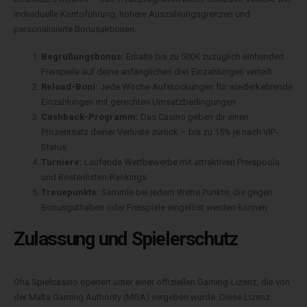
individuelle Kontoführung, höhere Auszahlungsgrenzen und
personalisierte Bonusaktionen.
Begrüßungsbonus:
Erhalte bis zu 500€ zuzüglich einhundert
Freispiele auf deine anfänglichen drei Einzahlungen verteilt
Reload-Boni:
Jede Woche Aufstockungen für wiederkehrende
Einzahlungen mit gerechten Umsatzbedingungen
Cashback-Programm:
Das Casino geben dir einen
Prozentsatz deiner Verluste zurück – bis zu 15% je nach VIP-
Status
Turniere:
Laufende Wettbewerbe mit attraktiven Preispools
und Bestenlisten-Rankings
Treuepunkte:
Sammle bei jedem Wette Punkte, die gegen
Bonusguthaben oder Freispiele eingelöst werden können
Zulassung und Spielerschutz
Oha Spielcasino operiert unter einer offiziellen Gaming-Lizenz, die von
der Malta Gaming Authority (MGA) vergeben wurde. Diese Lizenz