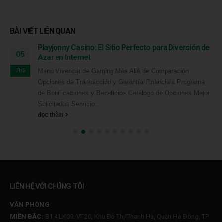
BÀI VIẾT
LIÊN QUAN
Playjonny Casino: El Sitio Perfecto para Diversión de
05
Azar en Internet
Th5
Menú Vivencia de Gaming Más Allá de Comparación
Opciones de Transacción y Garantía Financiera Programa
de Bonificaciones y Beneficios Catálogo de Opciones Mejor
Solicitados Servicio...
đọc thêm
LIÊN HỆ VỚI CHÚNG TÔI
VĂN PHÒNG
MIỀN BẮC:
B1.4 LK09. VT20, Khu Đô Thị Thanh Hà, Quận Hà Đông, TP