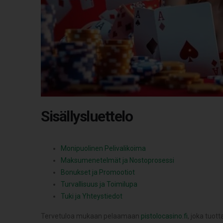
Sisällysluettelo
Monipuolinen Pelivalikoima
Maksumenetelmät ja Nostoprosessi
Bonukset ja Promootiot
Turvallisuus ja Toimilupa
Tuki ja Yhteystiedot
Tervetuloa mukaan pelaamaan
pistolocasino.fi
, joka tuot