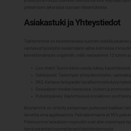
yhteistyötä Peluuri-palvelun kanssa kanssa. Käyttäjät pysty
pelaamisen aikarajoja suoraan tiliasetuksista.
Asiakastuki ja Yhteystiedot
Tukitiimimme on tavoitettavissa suomen kielellä jokainen 
vastaavat kyselyihin keskimäärin alitse kolmessa minuut
kiireettömämpiin ongelmiin, millä vastaamme 12 tunnin sis
Live-chatti: Suorin keino saada tukea, käytettäviss
Sähköposti: Tarkempiin yhteydenottoihin, vasteaika
FAQ: Kattava tietopankki tavallisimmista kysymyksi
Sosiaalisen median kanavissa: Uutiset ja promootio
Puhelinpalvelu: Käytettävissä ennakkoon sovittavina 
Alustamme on viritetty pelaamaan jouhevasti kaikkien laitet
tarvetta oma applikaatiota. Pelivalikoimasta yli 95% peliver
Pelisivumme latauksien nopeudet ovat alan nopeimpia tyy
tämä parantaa huomattavasti käyttökokemusta.