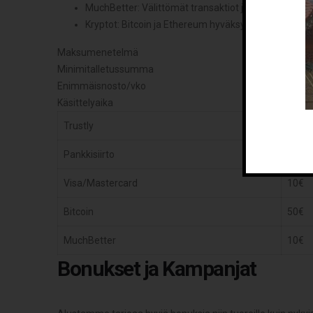
MuchBetter: Välittömät transaktiot ja pieni vähi
Kryptot: Bitcoin ja Ethereum hyväksytty
Maksumenetelmä
Minimitalletussumma
Enimmäisnosto/vko
Käsittelyaika
Trustly
10€
Pankkisiirto
20€
Visa/Mastercard
10€
Bitcoin
50€
MuchBetter
10€
Bonukset ja Kampanjat