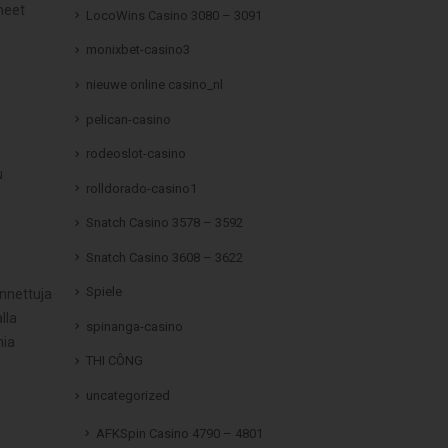
oneet
LocoWins Casino 3080 – 3091
monixbet-casino3
nieuwe online casino_nl
pelican-casino
rodeoslot-casino
u
rolldorado-casino1
Snatch Casino 3578 – 3592
Snatch Casino 3608 – 3622
Spiele
nnettuja
lla
spinanga-casino
mia
THI CÔNG
uncategorized
AFKSpin Casino 4790 – 4801