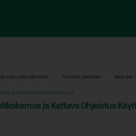
ẪU CẢNH QUAN SÂN VƯỜN
THI CÔNG SÂN VƯỜN
BẢNG GIÁ
KEMUS JA KATTAVA OHJEISTUS KÄYTTÄJILLE
likokemus ja Kattava Ohjeistus Käyttä