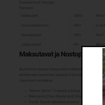
Suosituimmat Tarjoajat
Panokset
Kolikkopelit
2800+
NetEnt
Suora pelaaminen
450+
Evolu
Klassikkopelit
180+
Red Ti
Jättipottipelit
95+
Micro
Maksutavat ja Nostoprosessi
Alustamme tarjoaa monipuolisen valikoiman varmoja ja vahv
aloittamaan nauttimaan peleistä ei tarvetta odottelua. Kot
nopeimpia vasteaikoja.
Tilisiirto: Siirrot 1-3 päivää, ei kuluja
Maksukortit (Visa, Mastercard): Kotiutukset 1-3 työ
Trustly: Suorat talletukset ja siirrot