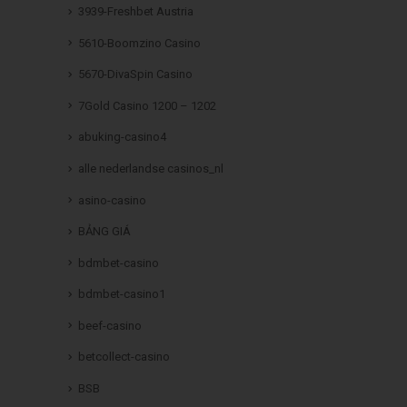
3939-Freshbet Austria
5610-Boomzino Casino
5670-DivaSpin Casino
7Gold Casino 1200 – 1202
abuking-casino4
alle nederlandse casinos_nl
asino-casino
BẢNG GIÁ
bdmbet-casino
bdmbet-casino1
beef-casino
betcollect-casino
BSB