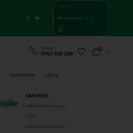
All categories
HOTLINE
0963 459 288
KINH NGHIỆM
LIÊN HỆ
DANH MỤC
jille
2588-RodeoSlot Casino
2639
3368-Boomzino Casino