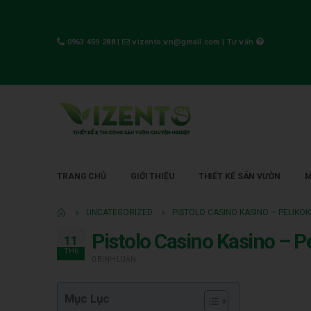
0963 459 288
|
vizento.vn@gmail.com
|
Tư vấn
TRANG CHỦ
GIỚI THIỆU
THIẾT KẾ SÂN VƯỜN
M
UNCATEGORIZED
PISTOLO CASINO KASINO – PELIKO
Pistolo Casino Kasino – Pe
11
TH6
0 BÌNH LUẬN
Mục Lục