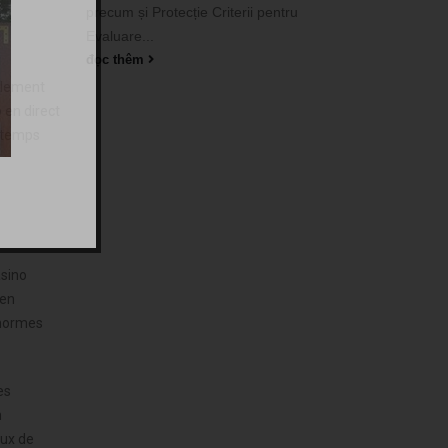
precum și Protecție Criterii pentru
Evaluare...
đọc thêm
galement
 en direct
n temps
asino
 en
 normes
es
n
aux de