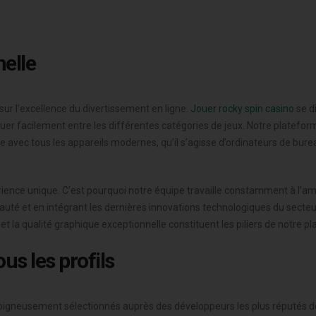
nelle
ur l’excellence du divertissement en ligne.
Jouer rocky spin casino
se d
uer facilement entre les différentes catégories de jeux. Notre plateforme
 avec tous les appareils modernes, qu’il s’agisse d’ordinateurs de bure
nce unique. C’est pourquoi notre équipe travaille constamment à l’am
uté et en intégrant les dernières innovations technologiques du secteu
t la qualité graphique exceptionnelle constituent les piliers de notre p
us les profils
soigneusement sélectionnés auprès des développeurs les plus réputés d