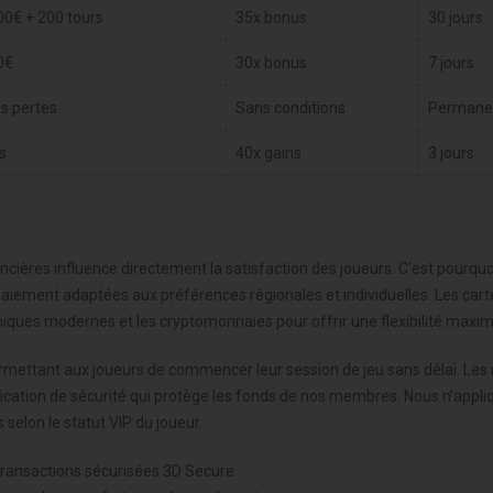
00€ + 200 tours
35x bonus
30 jours
0€
30x bonus
7 jours
s pertes
Sans conditions
Permane
s
40x gains
3 jours
ncières influence directement la satisfaction des joueurs. C’est pourqu
iement adaptées aux préférences régionales et individuelles. Les cart
oniques modernes et les cryptomonnaies pour offrir une flexibilité maxim
mettant aux joueurs de commencer leur session de jeu sans délai. Les r
fication de sécurité qui protège les fonds de nos membres. Nous n’appl
s selon le statut VIP du joueur.
 transactions sécurisées 3D Secure