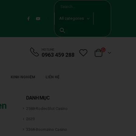
All categories
HOTLINE
0963 459 288
KINH NGHIỆM
LIÊN HỆ
DANH MỤC
en
2588-RodeoSlot Casino
2639
3368-Boomzino Casino