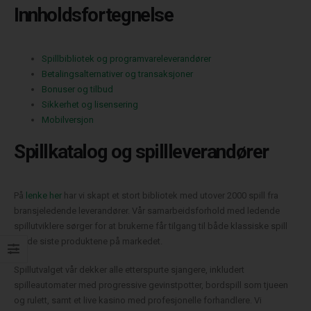
Innholdsfortegnelse
Spillbibliotek og programvareleverandører
Betalingsalternativer og transaksjoner
Bonuser og tilbud
Sikkerhet og lisensering
Mobilversjon
Spillkatalog og spillleverandører
På
lenke her
har vi skapt et stort bibliotek med utover 2000 spill fra
bransjeledende leverandører. Vår samarbeidsforhold med ledende
spillutviklere sørger for at brukerne får tilgang til både klassiske spill
og de siste produktene på markedet.
Spillutvalget vår dekker alle etterspurte sjangere, inkludert
spilleautomater med progressive gevinstpotter, bordspill som tjueen
og rulett, samt et live kasino med profesjonelle forhandlere. Vi