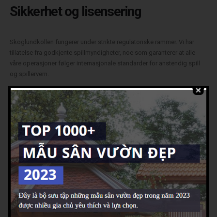
Sikkerhet og lisensering
Skoglundkollen fungerer under strikte regulatoriske rammer. Vi har
tillatelse fra godkjente spillmyndigheter, noe som garanterer at alle
våre operasjoner følger internasjonale standarder for anstendig spill
og spillervern.
Verifisert fakta: I henhold til Malta Gaming Authority’s årlige
rapportering, må samtlige lisensierte aktører gjennomgå uavhengige
revisjoner av spillsystemer minst en gang årlig for å garantere
overensstemmelse med RNG-krav (Random Number Generator).
Denne praksisen følger vi strengt.
Vårt ansvarlige spillverktøy inkluderer innskuddsgrenser, tapsgrenser,
tidsavbrudd og selvekskludering. Brukerne har full styring over sine
spillevaner, og kan når som helst endre disse parameterne via
kontoinnstillingene.
Mobilversjon