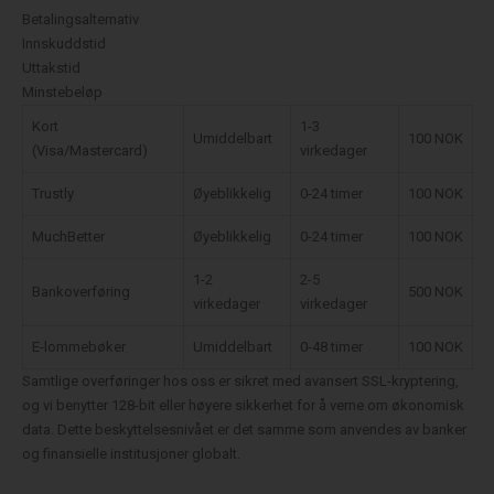
Betalingsalternativ
Innskuddstid
Uttakstid
Minstebeløp
Kort
1-3
Umiddelbart
100 NOK
(Visa/Mastercard)
virkedager
Trustly
Øyeblikkelig
0-24 timer
100 NOK
MuchBetter
Øyeblikkelig
0-24 timer
100 NOK
1-2
2-5
Bankoverføring
500 NOK
virkedager
virkedager
E-lommebøker
Umiddelbart
0-48 timer
100 NOK
Samtlige overføringer hos oss er sikret med avansert SSL-kryptering,
og vi benytter 128-bit eller høyere sikkerhet for å verne om økonomisk
data. Dette beskyttelsesnivået er det samme som anvendes av banker
og finansielle institusjoner globalt.