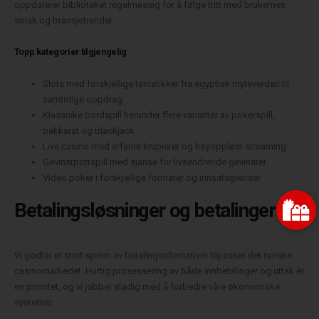
oppdaterer biblioteket regelmessig for å følge tritt med brukernes
smak og bransjetrender.
Topp kategorier tilgjengelig
Slots med forskjellige tematikker fra egyptisk myteverden til
samtidige oppdrag
Klassiske bordspill herunder flere varianter av pokerspill,
bakkarat og blackjack
Live casino med erfarne krupierer og høyoppløst streaming
Gevinstpottspill med sjanse for livsendrende gevinster
Video poker i forskjellige formater og innsatsgrenser
Betalingsløsninger og betalinger
Vi godtar et stort spenn av betalingsalternativer tilpasset det norske
casinomarkedet. Hurtig prosessering av både innbetalinger og uttak er
en prioritet, og vi jobber stadig med å forbedre våre økonomiske
systemer.