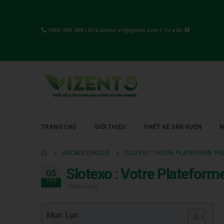
0963 459 288
|
vizento.vn@gmail.com
|
Tư vấn
TRANG CHỦ
GIỚI THIỆU
THIẾT KẾ SÂN VƯỜN
M
UNCATEGORIZED
SLOTEXO : VOTRE PLATEFORME PRÉ
Slotexo : Votre Plateforme
05
TH5
0 BÌNH LUẬN
Mục Lục