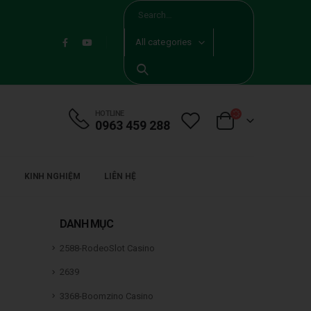
All categories
HOTLINE
0963 459 288
KINH NGHIỆM
LIÊN HỆ
DANH MỤC
2588-RodeoSlot Casino
2639
3368-Boomzino Casino