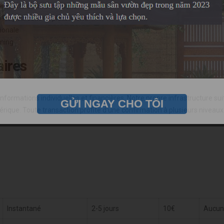
ansferts de informations
99,8 pourcent du plateforme
ionale
ming
aires
ormations individuelles et financières. Notre propre infrastructure suit
GỬI NGAY CHO TÔI
rique. Toute transaction profite d’une confirmation à plusieurs niveaux
Instantané
2-5 jours
10€
Aucun