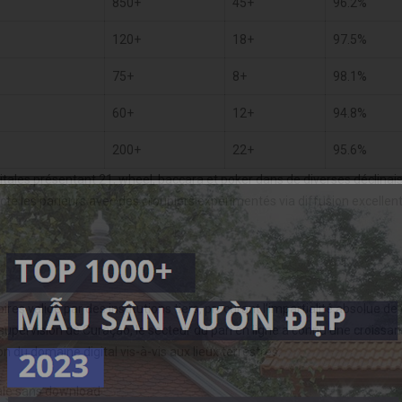
850+
45+
96.2%
120+
18+
97.5%
75+
8+
98.1%
60+
12+
94.8%
200+
22+
95.6%
itales présentant 21, wheel, baccara et poker dans de diverses déclinai
e les parieurs avec des croupiers expérimentés via diffusion excellent
es validé par des institutions tiers, procurant l’impartialité absolue d
e supervision de Curaçao, le secteur du pari en ligne a connu une croissa
n du domaine digital vis-à-vis aux lieux terrestres.
ale sans download