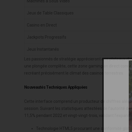
Machines à Sous Vidéo
Jeux de Table Classiques
Casino en Direct
Jackpots Progressifs
Jeux Instantanés
Les passionnés de stratégie apprécieront nos plateaux dig
une plongée complète, cette zone gaming en direct connect
recréant précisément le climat des casinos terrestres.
Nouveautés Techniques Appliquées
Cette interface comprend un producteur de chiffres aléatoir
session. Suivant les statistiques attestées de l’autorité d
11,5% pendant 2022 et vingt-vingt-trois, validant l’expansio
Technologie HTML5 procurant une conformité glob