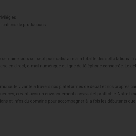
ivilégiés
lications de productions
emaine jours sur sept pour satisfaire à la totalité des sollicitations. T
gerie en direct, e-mail numérique et ligne de téléphone consacrée. Le dél
munauté vivante à travers nos plateformes de débat et nos propres c
iences, créant ainsi un environnement convivial et profitable. Notre blo
ons et infos du domaine pour accompagner à la fois les débutants que 