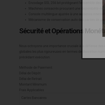
Encodage SSL 256 bit protégeant l’ensemble des tr
Machines consacrés procurant une disponibilité de 
Console multilingue ajustée à une audience internat
Mécanisme de conservation auto des parties de ga
Sécurité et Opérations Monét
Nous octroyons une importance cruciale à la défense des inf
globales les plus rigoureuses en termes de discrétion numé
précédant exécution.
Méthode de Paiement
Délai de Dépôt
Délai de Retrait
Montant Minimum
Frais Applicables
Cartes Bancaires