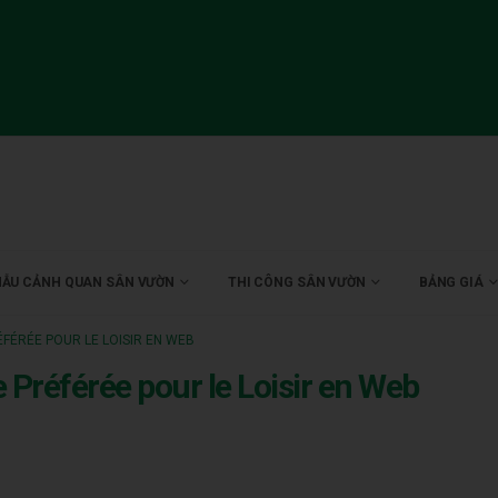
ẪU CẢNH QUAN SÂN VƯỜN
THI CÔNG SÂN VƯỜN
BẢNG GIÁ
FÉRÉE POUR LE LOISIR EN WEB
 Préférée pour le Loisir en Web