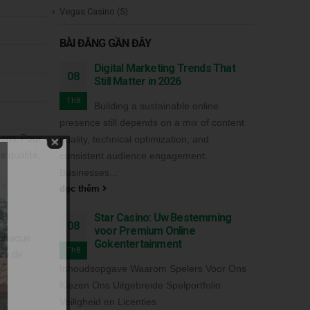
Vegas Casino (5)
BÀI ĐĂNG GẦN ĐÂY
Digital Marketing Trends That
08
Still Matter in 2026
Th8
Building a sustainable online
presence still depends on a mix of content
sons. Pour
quality, technical optimization, and
e qualité,
consistent audience engagement.
Businesses...
đọc thêm
Star Casino: Uw Bestemming
08
voor Premium Online
e chaque
Gokentertainment
Th8
nce de
Inhoudsopgave Waarom Spelers Voor Ons
Kiezen Ons Uitgebreide Spelportfolio
Veiligheid en Licenties