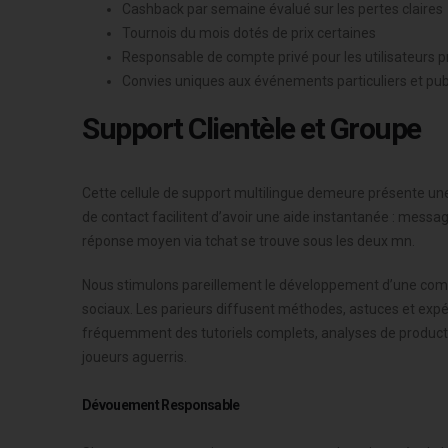
Cashback par semaine évalué sur les pertes claires
Tournois du mois dotés de prix certaines
Responsable de compte privé pour les utilisateurs pr
Convies uniques aux événements particuliers et pub
Support Clientèle et Groupe
Cette cellule de support multilingue demeure présente une s
de contact facilitent d’avoir une aide instantanée : messa
réponse moyen via tchat se trouve sous les deux mn.
Nous stimulons pareillement le développement d’une com
sociaux. Les parieurs diffusent méthodes, astuces et expér
fréquemment des tutoriels complets, analyses de producti
joueurs aguerris.
Dévouement Responsable