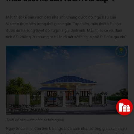
Mẫu thiết kế sân vườn đẹp nhà anh Chung được đội ngũ KTS của
Vizento thực hiện trong thời gian ngắn. Tuy nhiên, mẫu thiết kế nhận
được sự hài lòng tuyệt đối từ phía gia đình anh. Mẫu thiết kế với diện
tích đất không lớn nhưng toát lên rõ nét sở thích, sự bề thế của gia chủ.
Thiết kế sân vườn nhìn từ bên ngoài
Ngay từ cái nhìn đầu tiên bên ngoài đã cảm nhận không gian xanh hiện