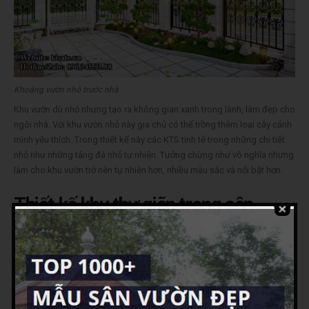
Khoảng vườn nhỏ trước nhà
Khu vườn dù nhỏ nhưng tạo ra không gian xanh trong lành, làm đẹp cho
ngôi nhà. Với khu vườn nhỏ này gia chủ có thể trồng thêm loại cây cảnh
mình yêu thích. Trong thiết kế này các KTS tinh tế trong những chi tiết
nhỏ như những tảng đá nhỏ tự nhiên. Tưởng chừng như vô nghĩa nhưng
làm cho khu vườn trở nên tự nhiên hơn, nhiều màu sắc và nổi bật hơn.
Thiết kế khu thư giãn trong sân
vườn
Dẫn lối đi vào nhà là khu vườn cánh phải tường nhà cùng với 2 bên hông
nhà. Khoảng vườn nhỏ được trồng với hệ thực vật xanh tốt. Ngoài cây
cảnh còn có những loại cây thuốc phục vụ nhu cầu của gia đình anh