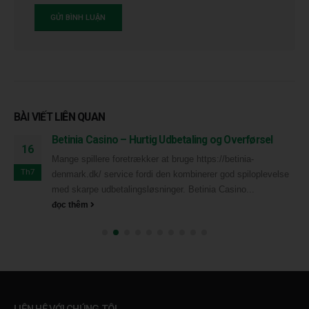
BÀI VIẾT
LIÊN QUAN
Betinia Casino – Hurtig Udbetaling og Overførsel
16
Mange spillere foretrækker at bruge https://betinia-
Th7
denmark.dk/ service fordi den kombinerer god spiloplevelse
med skarpe udbetalingsløsninger. Betinia Casino...
đọc thêm
LIÊN HỆ VỚI CHÚNG TÔI