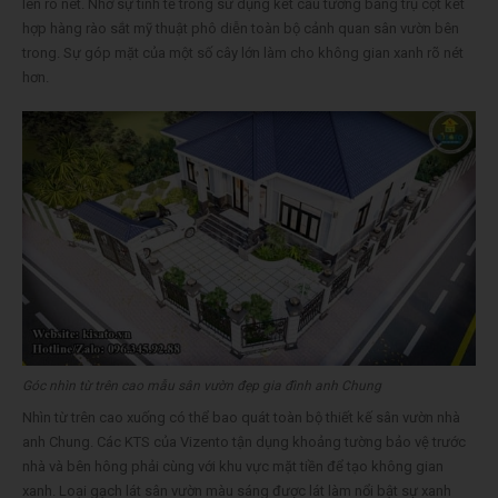
lên rõ nét. Nhờ sự tinh tế trong sử dụng kết cấu tường bằng trụ cột kết
hợp hàng rào sắt mỹ thuật phô diễn toàn bộ cảnh quan sân vườn bên
trong. Sự góp mặt của một số cây lớn làm cho không gian xanh rõ nét
hơn.
Góc nhìn từ trên cao mẫu sân vườn đẹp gia đình anh Chung
Nhìn từ trên cao xuống có thể bao quát toàn bộ thiết kế sân vườn nhà
anh Chung. Các KTS của Vizento tận dụng khoảng tường bảo vệ trước
nhà và bên hông phải cùng với khu vực mặt tiền để tạo không gian
xanh. Loại gạch lát sân vườn màu sáng được lát làm nổi bật sự xanh