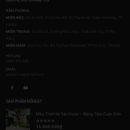
VĂN PHÒNG
MIỀN BẮC:
B1.4 LK09. VT20, Khu Đô Thị Thanh Hà, Quận Hà Đông, TP
Hà Nội
MIỀN TRUNG:
Số Nhà 42, Đường Khúc Hạo, Quận Sơn Trà, TP Đà
Nẵng
MIỀN NAM:
Căn P16, Khu Đô Thị Park Riverside, TP.Thủ Đức, TP.HCM
HOTLINE:
0963 459 288
EMAIL:
vizento.vn@gmail.com
SẢN PHẨM NỔI BẬT
Mẫu Thiết Kế Sân Vườn – Nâng Tầm Cuộc Sống Tại Park City
0
trên 5
15.000.000
₫