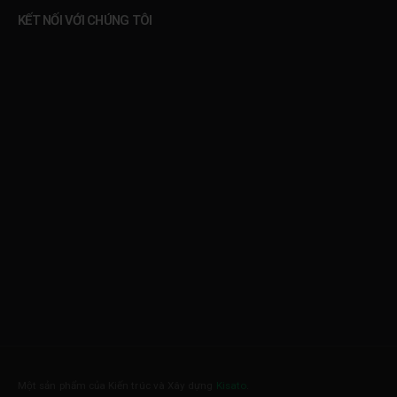
KẾT NỐI VỚI CHÚNG TÔI
Một sản phẩm của Kiến trúc và Xây dựng
Kisato
.