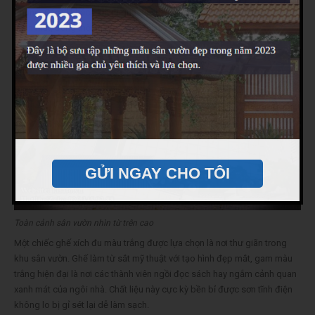
Chung. Các vị khách khi đi qua đây dễ dàng chiêm ngưỡng toàn bộ sự
xanh mát, đồng thời thấy rõ sở thích và thú vui của gia chủ.
GỬI NGAY CHO TÔI
Toàn cảnh sân vườn nhìn từ trên cao
Một chiếc ghế xích đu màu trắng được lựa chọn là nơi thư giãn trong
khu sân vườn. Ghế làm từ sắt mỹ thuật với tạo hình đẹp mắt, gam màu
trắng hiện đại là nơi các thành viên ngồi đọc sách hay ngắm cảnh quan
xanh mát của ngôi nhà. Chất liệu này cực kỳ bền bỉ được sơn tĩnh điện
không lo bị gỉ sét lại dễ làm sạch.