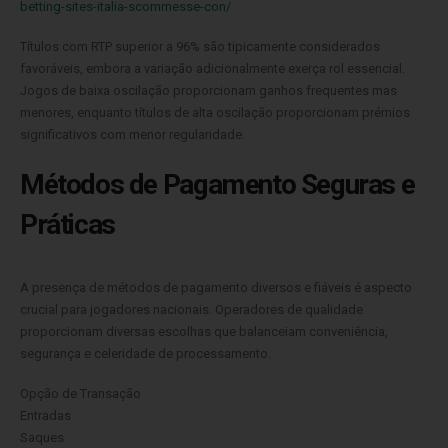
betting-sites-italia-scommesse-con/
Títulos com RTP superior a 96% são tipicamente considerados
favoráveis, embora a variação adicionalmente exerça rol essencial.
Jogos de baixa oscilação proporcionam ganhos frequentes mas
menores, enquanto títulos de alta oscilação proporcionam prémios
significativos com menor regularidade.
Métodos de Pagamento Seguras e
Práticas
A presença de métodos de pagamento diversos e fiáveis é aspecto
crucial para jogadores nacionais. Operadores de qualidade
proporcionam diversas escolhas que balanceiam conveniência,
segurança e celeridade de processamento.
Opção de Transação
Entradas
Saques