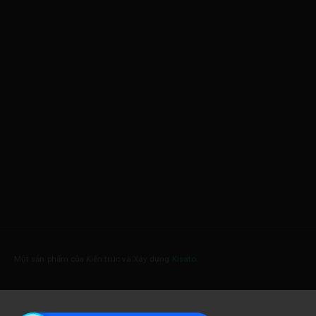
Một sản phẩm của Kiến trúc và Xây dựng
Kisato
.