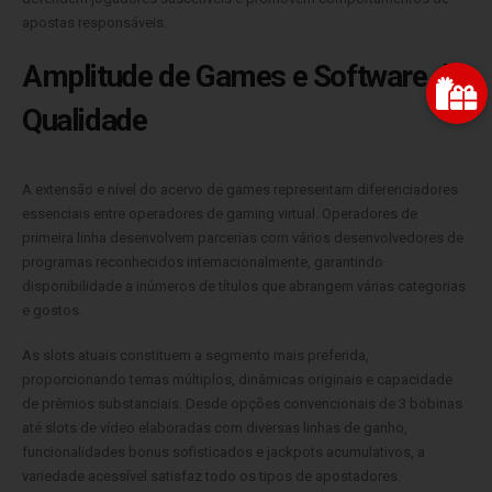
apostas responsáveis.
Amplitude de Games e Software de
Qualidade
A extensão e nível do acervo de games representam diferenciadores
essenciais entre operadores de gaming virtual. Operadores de
primeira linha desenvolvem parcerias com vários desenvolvedores de
programas reconhecidos internacionalmente, garantindo
disponibilidade a inúmeros de títulos que abrangem várias categorias
e gostos.
As slots atuais constituem a segmento mais preferida,
proporcionando temas múltiplos, dinâmicas originais e capacidade
de prêmios substanciais. Desde opções convencionais de 3 bobinas
até slots de vídeo elaboradas com diversas linhas de ganho,
funcionalidades bonus sofisticados e jackpots acumulativos, a
variedade acessível satisfaz todo os tipos de apostadores.