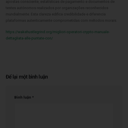
apostas consciente, estatísticas de pagamento e documentos de
testes autónomos realizados por organizações reconhecidos
mundialmente. Esta clareza edifica credibilidade e diferencia
plataformas autenticamente comprometidas com métodos morais.
https://wakehustlegrind.org/migliori-operatori-crypto-manuale-
dettagliata-alle-puntate-con/
Để lại một bình luận
Bình luận
*