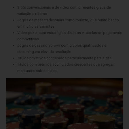
Slots convencionais e de vídeo com diferentes graus de
variação e retorno
Jogos de mesa tradicionais como roulette, 21 e punto banco
em múltiplas variantes
Video poker com estratégias distintas e tabelas de pagamento
competitivas
Jogos de cassino ao vivo com crupiês qualificados e
streaming em elevada resolução
Títulos privativos concebidos particularmente para a site
Títulos com prémios acumulados crescentes que agregam
montantes substanciais