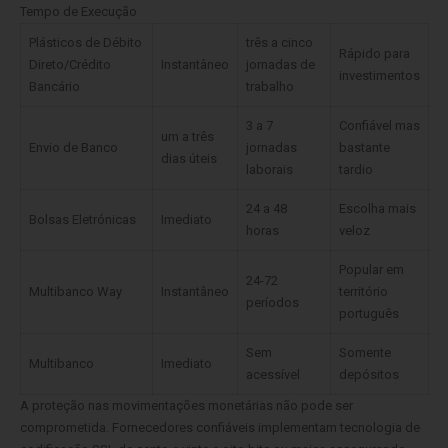
Tempo de Execução
Plásticos de Débito
três a cinco
Rápido para
Direto/Crédito
Instantâneo
jornadas de
investimentos
Bancário
trabalho
3 a 7
Confiável mas
um a três
Envio de Banco
jornadas
bastante
dias úteis
laborais
tardio
24 a 48
Escolha mais
Bolsas Eletrónicas
Imediato
horas
veloz
Popular em
24-72
Multibanco Way
Instantâneo
território
períodos
português
Sem
Somente
Multibanco
Imediato
acessível
depósitos
A proteção nas movimentações monetárias não pode ser
comprometida. Fornecedores confiáveis implementam tecnologia de