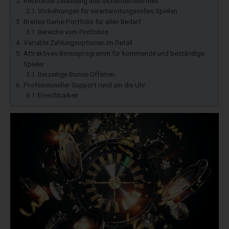
Rechtliche Zulassung und Sicherheitsnormen
Vorkehrungen für verantwortungsvolles Spielen
Breites Game-Portfolio für allen Bedarf
Bereiche vom Portfolios
Variable Zahlungsoptionen im Detail
Attraktives Bonusprogramm für kommende und beständige
Spieler
Derzeitige Bonus-Offerten
Professioneller Support rund um die Uhr
Erreichbarkeit