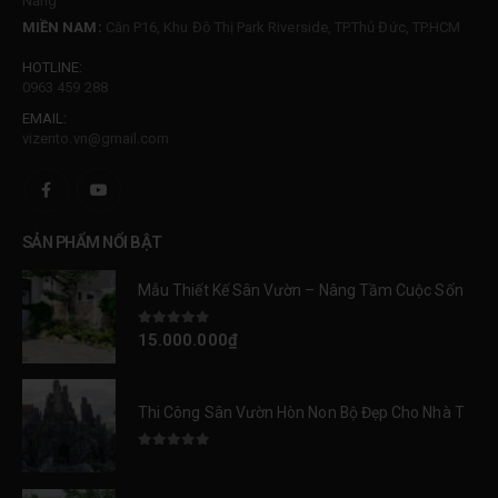
Nẵng
MIỀN NAM:
Căn P16, Khu Đô Thị Park Riverside, TP.Thủ Đức, TP.HCM
HOTLINE:
0963 459 288
EMAIL:
vizento.vn@gmail.com
SẢN PHẨM NỔI BẬT
Mẫu Thiết Kế Sân Vườn – Nâng Tầm Cuộc Sống Tại Park City
0
trên 5
15.000.000
₫
Thi Công Sân Vườn Hòn Non Bộ Đẹp Cho Nhà Thờ Kính Danh Tại Nam Định
0
trên 5