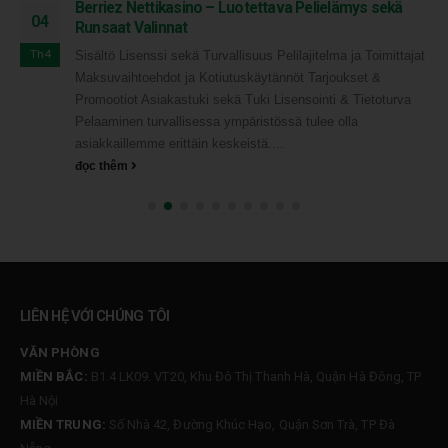
Berriez Nettikasino – Luotettava Pelielämys sekä
04
Runsaat Valinnat
Th4
Sisältö Lisenssi sekä Turvallisuus Pelilajitelma ja Toimittajat
Maksuvaihtoehdot ja Kotiutuskäytännöt Tarjoukset &
Promootiot Asiakastuki sekä Tuki Lisensointi & Tietoturva
Pelaaminen turvallisessa ympäristössä tulee olla
asiakkaillemme erittäin keskeistä....
đọc thêm
LIÊN HỆ VỚI CHÚNG TÔI
VĂN PHÒNG
MIỀN BẮC:
B1.4 LK09. VT20, Khu Đô Thị Thanh Hà, Quận Hà Đông, TP
Hà Nội
MIỀN TRUNG:
Số Nhà 42, Đường Khúc Hạo, Quận Sơn Trà, TP Đà